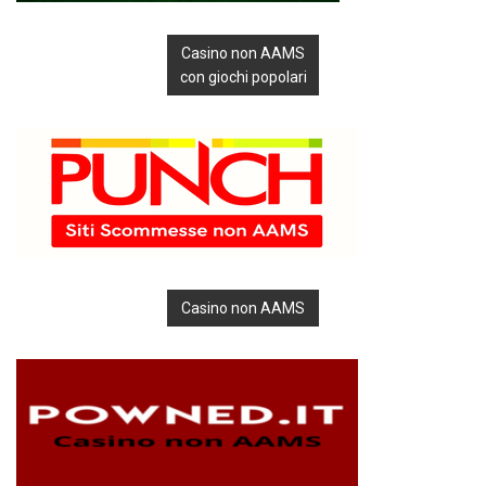
Casino non AAMS
con giochi popolari
Casino non AAMS