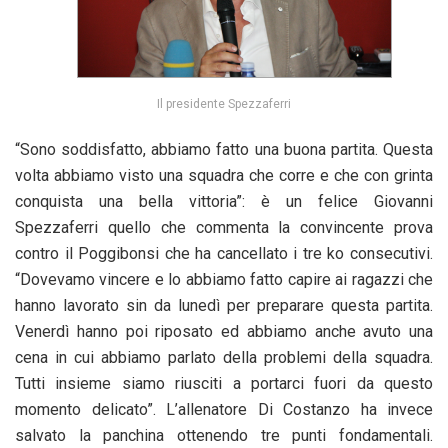
Il presidente Spezzaferri
“Sono soddisfatto, abbiamo fatto una buona partita. Questa
volta abbiamo visto una squadra che corre e che con grinta
conquista una bella vittoria”: è un felice Giovanni
Spezzaferri quello che commenta la convincente prova
contro il Poggibonsi che ha cancellato i tre ko consecutivi.
“Dovevamo vincere e lo abbiamo fatto capire ai ragazzi che
hanno lavorato sin da lunedì per preparare questa partita.
Venerdì hanno poi riposato ed abbiamo anche avuto una
cena in cui abbiamo parlato della problemi della squadra.
Tutti insieme siamo riusciti a portarci fuori da questo
momento delicato”. L’allenatore Di Costanzo ha invece
salvato la panchina ottenendo tre punti fondamentali.