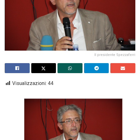
Il presidente Spezzaferri
Visualizzazioni:
44