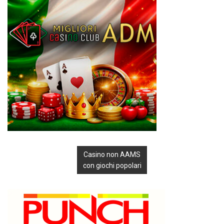
Casino non AAMS
con giochi popolari