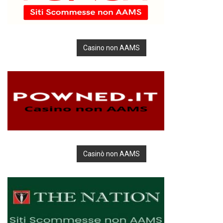
Casino non AAMS
Casinò non AAMS