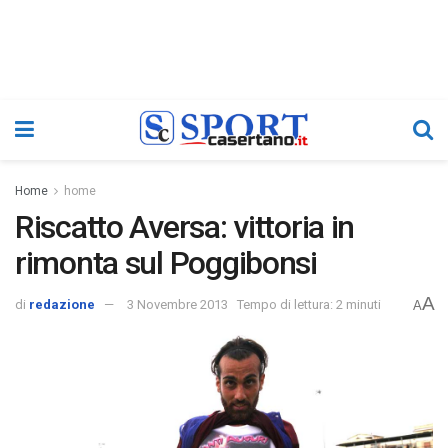
Home
home
Riscatto Aversa: vittoria in
rimonta sul Poggibonsi
A
di
redazione
3 Novembre 2013
Tempo di lettura: 2 minuti
A