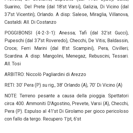
Suarino; Del Prete (dal 18’st Varsi), Galizia, Di Vicino (dal
37’st Vicentin); Orlando. A disp: Salese, Miraglia, Villanova,
Castaldi. All. Di Costanzo
POGGIBONSI (4-2-3-1): Anessa; Tafi (dal 32’st Gucci),
Pupeschi (dal 37’st Roveredo), Checchi, De Vitis; Baldassin,
Croce; Ferri Marini (dal 8’st Scampini), Pera, Civilleri;
Scardina. A disp: Mangolini, Menegaz, Rebuscini, Tessari.
All. Tosi
ARBITRO: Niccolò Pagliardini di Arezzo
RETI: 30’ Pera (P) su rig., 38’ Orlando (A), 70’ Di Vicino (A)
NOTE: Terreno pesante a causa della pioggia. Spettatori
circa 400. Ammoniti D’Agostino, Prevete, Varsi (A), Checchi,
Pera (P). Espulso al 41’st Di Girolamo per gioco pericoloso
con fallo da tergo. Recupero 1’pt, 6’st