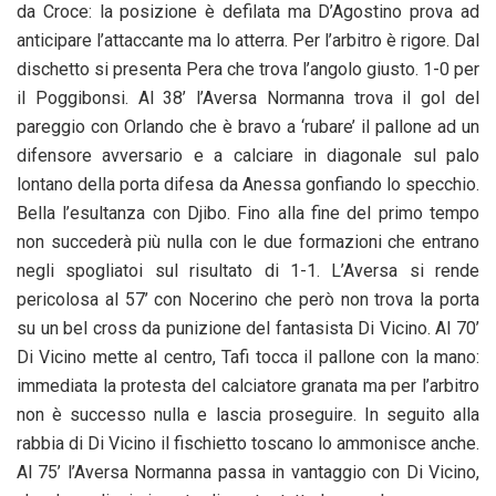
da Croce: la posizione è defilata ma D’Agostino prova ad
anticipare l’attaccante ma lo atterra. Per l’arbitro è rigore. Dal
dischetto si presenta Pera che trova l’angolo giusto. 1-0 per
il Poggibonsi. Al 38’ l’Aversa Normanna trova il gol del
pareggio con Orlando che è bravo a ‘rubare’ il pallone ad un
difensore avversario e a calciare in diagonale sul palo
lontano della porta difesa da Anessa gonfiando lo specchio.
Bella l’esultanza con Djibo. Fino alla fine del primo tempo
non succederà più nulla con le due formazioni che entrano
negli spogliatoi sul risultato di 1-1. L’Aversa si rende
pericolosa al 57’ con Nocerino che però non trova la porta
su un bel cross da punizione del fantasista Di Vicino. Al 70’
Di Vicino mette al centro, Tafi tocca il pallone con la mano:
immediata la protesta del calciatore granata ma per l’arbitro
non è successo nulla e lascia proseguire. In seguito alla
rabbia di Di Vicino il fischietto toscano lo ammonisce anche.
Al 75’ l’Aversa Normanna passa in vantaggio con Di Vicino,