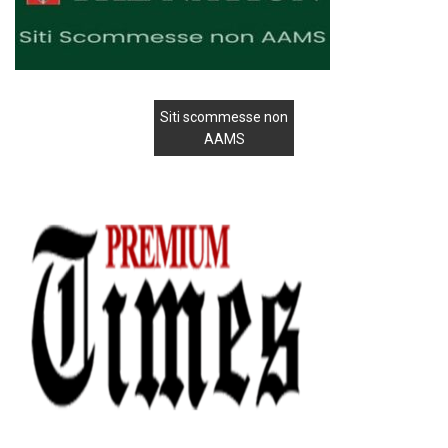
Siti scommesse non
AAMS