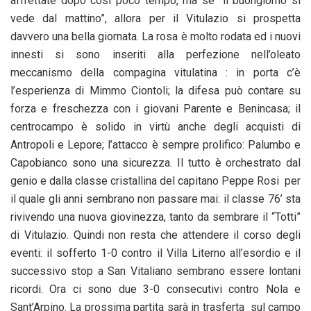
affrettate dopo così poco tempo, ma se “il buongiorno si
vede dal mattino”, allora per il Vitulazio si prospetta
davvero una bella giornata. La rosa è molto rodata ed i nuovi
innesti si sono inseriti alla perfezione nell’oleato
meccanismo della compagina vitulatina : in porta c’è
l’esperienza di Mimmo Ciontoli; la difesa può contare su
forza e freschezza con i giovani Parente e Benincasa; il
centrocampo è solido in virtù anche degli acquisti di
Antropoli e Lepore; l’attacco è sempre prolifico: Palumbo e
Capobianco sono una sicurezza. Il tutto è orchestrato dal
genio e dalla classe cristallina del capitano Peppe Rosi per
il quale gli anni sembrano non passare mai: il classe 76’ sta
rivivendo una nuova giovinezza, tanto da sembrare il “Totti”
di Vitulazio. Quindi non resta che attendere il corso degli
eventi: il sofferto 1-0 contro il Villa Literno all’esordio e il
successivo stop a San Vitaliano sembrano essere lontani
ricordi. Ora ci sono due 3-0 consecutivi contro Nola e
Sant’Arpino. La prossima partita sarà in trasferta sul campo