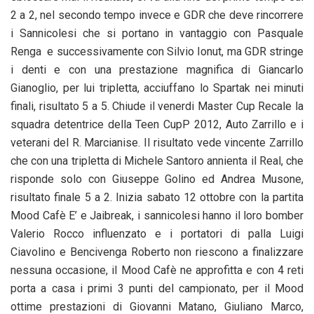
2 a 2, nel secondo tempo invece e GDR che deve rincorrere
i Sannicolesi che si portano in vantaggio con Pasquale
Renga e successivamente con Silvio Ionut, ma GDR stringe
i denti e con una prestazione magnifica di Giancarlo
Gianoglio, per lui tripletta, acciuffano lo Spartak nei minuti
finali, risultato 5 a 5. Chiude il venerdi Master Cup Recale la
squadra detentrice della Teen CupP 2012, Auto Zarrillo e i
veterani del R. Marcianise. Il risultato vede vincente Zarrillo
che con una tripletta di Michele Santoro annienta il Real, che
risponde solo con Giuseppe Golino ed Andrea Musone,
risultato finale 5 a 2. Inizia sabato 12 ottobre con la partita
Mood Cafè E’ e Jaibreak, i sannicolesi hanno il loro bomber
Valerio Rocco influenzato e i portatori di palla Luigi
Ciavolino e Bencivenga Roberto non riescono a finalizzare
nessuna occasione, il Mood Cafè ne approfitta e con 4 reti
porta a casa i primi 3 punti del campionato, per il Mood
ottime prestazioni di Giovanni Matano, Giuliano Marco,