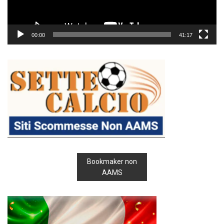
00:00
41:17
Bookmaker non
AAMS