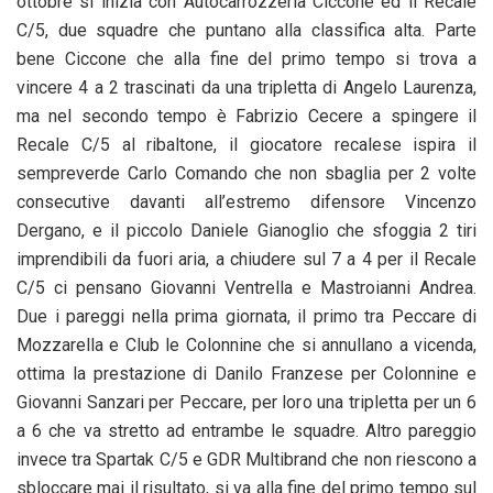
ottobre si inizia con Autocarrozzeria Ciccone ed il Recale
C/5, due squadre che puntano alla classifica alta. Parte
bene Ciccone che alla fine del primo tempo si trova a
vincere 4 a 2 trascinati da una tripletta di Angelo Laurenza,
ma nel secondo tempo è Fabrizio Cecere a spingere il
Recale C/5 al ribaltone, il giocatore recalese ispira il
sempreverde Carlo Comando che non sbaglia per 2 volte
consecutive davanti all’estremo difensore Vincenzo
Dergano, e il piccolo Daniele Gianoglio che sfoggia 2 tiri
imprendibili da fuori aria, a chiudere sul 7 a 4 per il Recale
C/5 ci pensano Giovanni Ventrella e Mastroianni Andrea.
Due i pareggi nella prima giornata, il primo tra Peccare di
Mozzarella e Club le Colonnine che si annullano a vicenda,
ottima la prestazione di Danilo Franzese per Colonnine e
Giovanni Sanzari per Peccare, per loro una tripletta per un 6
a 6 che va stretto ad entrambe le squadre. Altro pareggio
invece tra Spartak C/5 e GDR Multibrand che non riescono a
sbloccare mai il risultato, si va alla fine del primo tempo sul