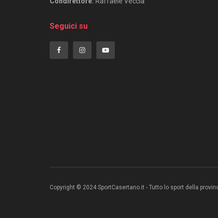
Condirettore:
Raffaele Veccia
Seguici su
Copyright © 2024 SportCasertano.it - Tutto lo sport della provi