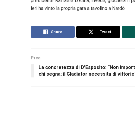
presidente Raffaele D’Anna, invece, giocherà il p
ieri ha vinto la propria gara a tavolino a Nardò.
Share
Tweet
Prec.
La concretezza di D’Esposito: “Non impor
chi segna; il Gladiator necessita di vittorie