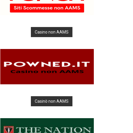
Casino non AAMS
Casinò non AAMS