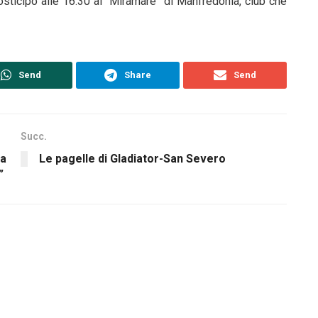
osticipo alle 16.30 al “Miramare” di Manfredonia, club che
Send
Share
Send
Succ.
ta
Le pagelle di Gladiator-San Severo
”