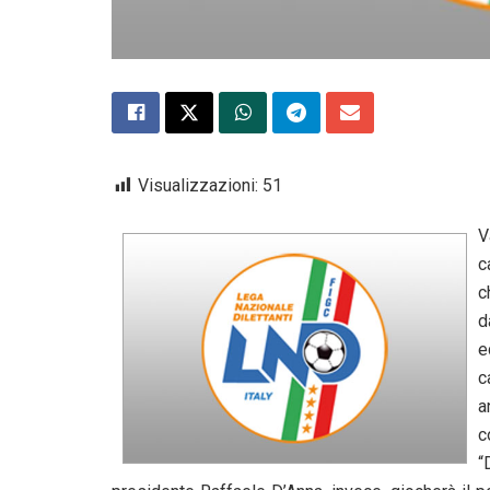
Visualizzazioni:
51
V
c
c
d
e
c
a
c
“