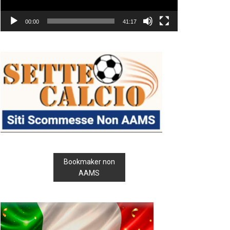
00:00
41:17
Bookmaker non
AAMS