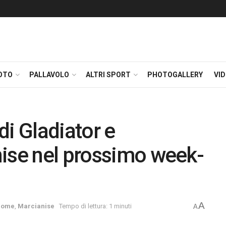
OTO
PALLAVOLO
ALTRI SPORT
PHOTOGALLERY
VI
di Gladiator e
nise nel prossimo week-
A
home
,
Marcianise
Tempo di lettura: 1 minuti
A