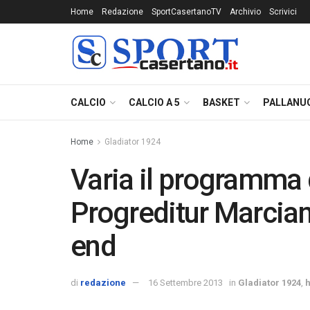
Home
Redazione
SportCasertanoTV
Archivio
Scrivici
CALCIO
CALCIO A 5
BASKET
PALLANU
Home
Gladiator 1924
Varia il programma 
Progreditur Marcia
end
di
redazione
16 Settembre 2013
in
Gladiator 1924
,