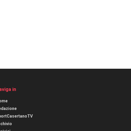
aviga in
ome
edazione
portCasertanoTV
chivio