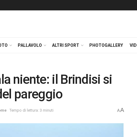
OTO
PALLAVOLO
ALTRI SPORT
PHOTOGALLERY
VI
a niente: il Brindisi si
del pareggio
A
ome
Tempo di lettura: 3 minuti
A