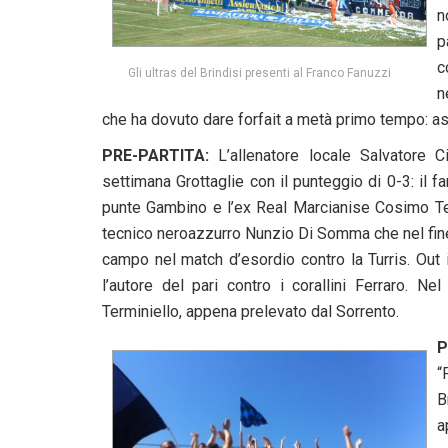
n
p
c
Gli ultras del Brindisi presenti al Franco Fanuzzi
n
che ha dovuto dare forfait a metà primo tempo: a
PRE-PARTITA:
L’allenatore locale Salvatore 
settimana Grottaglie con il punteggio di 0-3: il 
punte Gambino e l’ex Real Marcianise Cosimo Ted
tecnico neroazzurro Nunzio Di Somma che nel fine s
campo nel match d’esordio contro la Turris. Out i
l’autore del pari contro i corallini Ferraro. N
Terminiello, appena prelevato dal Sorrento.
P
“
B
a