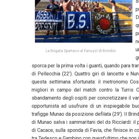
s
p
D
q
p
n
u
La Brigata Spartaco al Fanuzzi di Brindisi
g
sporca per la prima volta i guanti, quando para tr
di Pellecchia (22’). Quattro giri di lancette e 
questa settimana sfortunata: il metronomo Costa
migliori in campo del match contro la Turris O
sbandamento degli ospiti per concretizzare il van
opportunista ad usufruire di un inspiegabile bu
trafigge Munao da posizione defilata (29’). Il Brind
di Munao salva i sammaritani del ds Ricciardi: il 
di Cacace, sulla sponda di Favia, che finisce in 
tra Tedesco e Gambino con quest’ultimo che non i