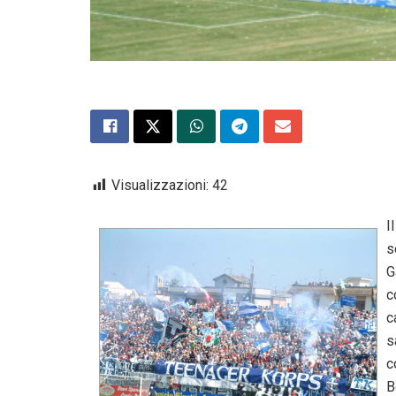
Visualizzazioni:
42
I
s
G
c
c
s
c
B