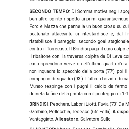
SECONDO TEMPO
: Di Somma motiva negli spogl
ben altro spirito rispetto ai primi quarantacinqu
Foro è Mazza che pennella un buon cross su cui L
scatenato attaccante si intestardisce e, dal l
ristabilisce il pareggio: secondo goal stagional
contro il Torrecuso. Il Brindisi paga il duro colpo
il ribaltone con la traversa colpita da Di Leva co
casa riprendono verve e nell’ultimo quarto d’ora
non inquadra lo specchio della porta (77’), poi i
compagno di squadra (93’). L’ultimo brivido di mat
Munao respinge con i pugni il calcio da fermo d
decreta la fine della partita con il punteggio di 1-1
BRINDISI
: Peschera, Laboni,Liotti, Favia (73′ De M
Gambino, Pellecchia, Tedesco (66′ Fella).
A dispo
Vantaggiato.
Allenatore
: Salvatore Sullo