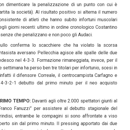
on dimenticare la penalizzazione di un punto con cui è
artita la società). Al risultato positivo si alterna il numero
onsistente di atleti che hanno subito infortuni muscolari
egli giorni recenti: ultimo in ordine cronologico Costantino
ssenze che penalizzano e non poco gli Audaci.
Ciullo conferma lo scacchiere che ha violato la scorsa
fantasista aversano Pellecchia agisce alle spalle delle due
esco nel 4-3-3. Formazione rimaneggiata, invece, per il
ettimana ha perso ben tre titolari per infortunio, scesi in
nfatti il difensore Correale, il centrocampista Carfagno e
el 4-3-2-1 debutto dal primo minuto per il neo acquisto
RIMO TEMPO:
Davanti agli oltre 2.000 spettatori giunti al
Franco Fanuzzi” per assistere al debutto stagionale del
rindisi, entrambe le compagini si sono affrontate a viso
perto sin dal primo minuto. Il pressing apportato dai due