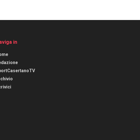
aviga in
ome
edazione
portCasertanoTV
chivio
rivici