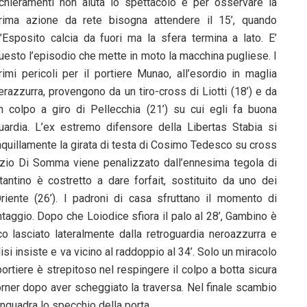
chieramenti non aiuta lo spettacolo e per osservare la
rima azione da rete bisogna attendere il 15’, quando
’Esposito calcia da fuori ma la sfera termina a lato. E’
uesto l’episodio che mette in moto la macchina pugliese. I
rimi pericoli per il portiere Munao, all’esordio in maglia
erazzurra, provengono da un tiro-cross di Liotti (18’) e da
n colpo a giro di Pellecchia (21’) su cui egli fa buona
uardia. L’ex estremo difensore della Libertas Stabia si
anquillamente la girata di testa di Cosimo Tedesco su cross
Nunzio Di Somma viene penalizzato dall’ennesima tegola di
ntino è costretto a dare forfait, sostituito da uno dei
riente (26’). I padroni di casa sfruttano il momento di
taggio. Dopo che Loiodice sfiora il palo al 28’, Gambino è
co lasciato lateralmente dalla retroguardia neroazzurra e
isi insiste e va vicino al raddoppio al 34’. Solo un miracolo
portiere è strepitoso nel respingere il colpo a botta sicura
corner dopo aver scheggiato la traversa. Nel finale scambio
nquadra lo specchio della porta.