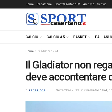
Home
Redazione
SportCasertanoTV
Archivio
Scrivici
CALCIO
CALCIO A 5
BASKET
PALLANU
Home
Gladiator 1924
Il Gladiator non regal
deve accontentare 
di
redazione
8 Settembre 2013
in
Gladiator 1924
,
h