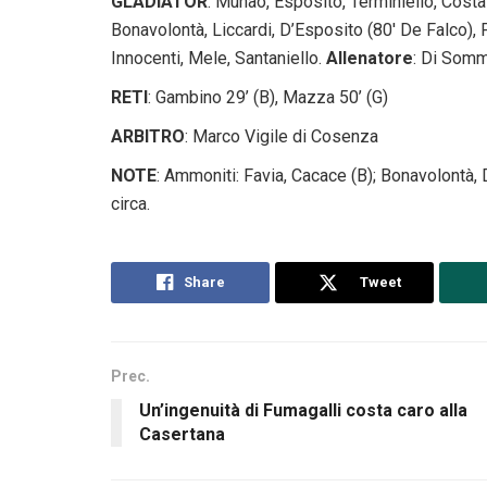
GLADIATOR
: Munao, Esposito, Terminiello, Costat
Bonavolontà, Liccardi, D’Esposito (80′ De Falco), 
Innocenti, Mele, Santaniello.
Allenatore
: Di Som
RETI
: Gambino 29’ (B), Mazza 50’ (G)
ARBITRO
: Marco Vigile di Cosenza
NOTE
: Ammoniti: Favia, Cacace (B); Bonavolontà, D
circa.
Share
Tweet
Prec.
Un’ingenuità di Fumagalli costa caro alla
Casertana