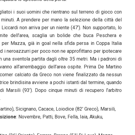
iatoi i suoi uomini che rientrano sul terreno di gioco con
e minuti. A prendere per mano la selezione della città del
iccardi non arriva per un niente (47’). Non supportato, lo
imite dell’area, scaglia un bolide che buca Peschera e
e per Mazza, già in goal nella sfida persa in Coppa Italia
 ed i neroazzurri per poco non ne approfittano per ipotecare
n una sventola partita dagli oltre 35 metri. Ma i padroni di
 vanno all’arrembaggio dell’area ospite. Prima De Martino
l corner calciato da Greco non viene finalizzato da nessun
rice brindisina avviene a pochi istanti dal termine, quando
i Marsili (93’). Dopo cinque minuti di recupero l’arbitro
.
artino), Sicignano, Cacace, Loiodice (82′ Greco), Marsili,
sizione
: Novembre, Patti, Bove, Fella, Iaia, Akuku,