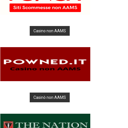
Casino non AAMS
Casinò non AAMS