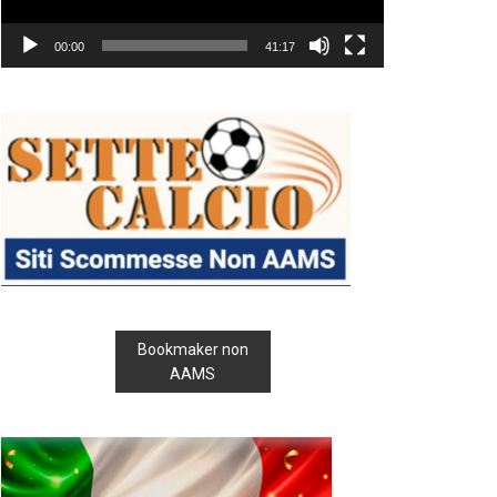
00:00
41:17
Bookmaker non
AAMS