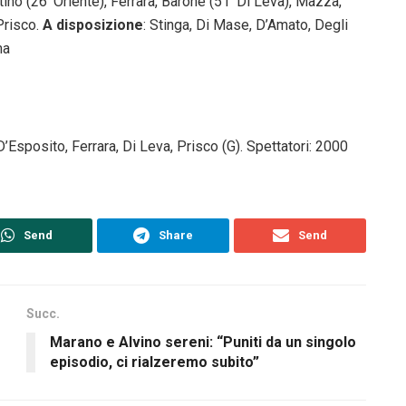
ino (26′ Oriente), Ferrara, Barone (51′ Di Leva), Mazza,
Prisco.
A
disposizione
: Stinga, Di Mase, D’Amato, Degli
ma
’Esposito, Ferrara, Di Leva, Prisco (G). Spettatori: 2000
Send
Share
Send
Succ.
Marano e Alvino sereni: “Puniti da un singolo
episodio, ci rialzeremo subito”