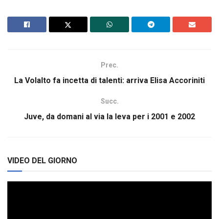
Prec.
La Volalto fa incetta di talenti: arriva Elisa Accoriniti
Succ.
Juve, da domani al via la leva per i 2001 e 2002
VIDEO DEL GIORNO
Video
Player