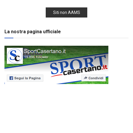
Siti non AAMS
La nostra pagina ufficiale