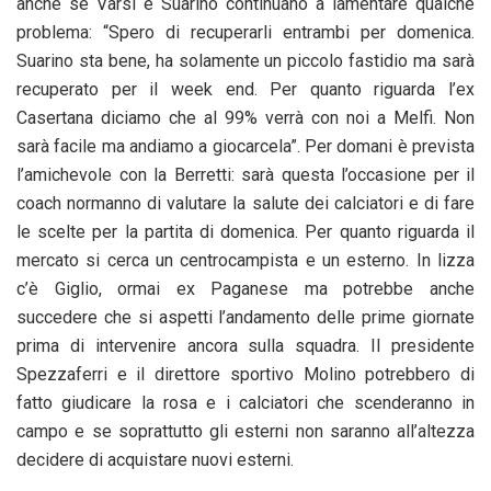
anche se Varsi e Suarino continuano a lamentare qualche
problema: “Spero di recuperarli entrambi per domenica.
Suarino sta bene, ha solamente un piccolo fastidio ma sarà
recuperato per il week end. Per quanto riguarda l’ex
Casertana diciamo che al 99% verrà con noi a Melfi. Non
sarà facile ma andiamo a giocarcela”. Per domani è prevista
l’amichevole con la Berretti: sarà questa l’occasione per il
coach normanno di valutare la salute dei calciatori e di fare
le scelte per la partita di domenica. Per quanto riguarda il
mercato si cerca un centrocampista e un esterno. In lizza
c’è Giglio, ormai ex Paganese ma potrebbe anche
succedere che si aspetti l’andamento delle prime giornate
prima di intervenire ancora sulla squadra. Il presidente
Spezzaferri e il direttore sportivo Molino potrebbero di
fatto giudicare la rosa e i calciatori che scenderanno in
campo e se soprattutto gli esterni non saranno all’altezza
decidere di acquistare nuovi esterni.