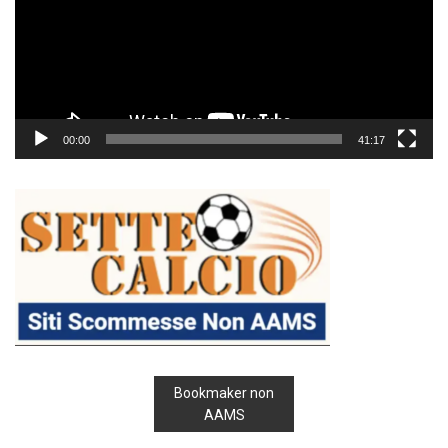
00:00
41:17
Bookmaker non
AAMS