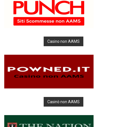
Casino non AAMS
Casinò non AAMS