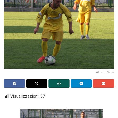
Alfredo Varsi
Visualizzazioni:
57