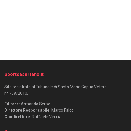
Sportcasertano.it
Sito registrato al Tribunale di Santa Maria Capua Vetere
n° 758/2010.
Editore:
Armando Serpe
Direttore Responsabile:
Marco Falco
Condirettore:
Raffaele Veccia