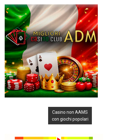
Casino non AAMS
con giochi popolari