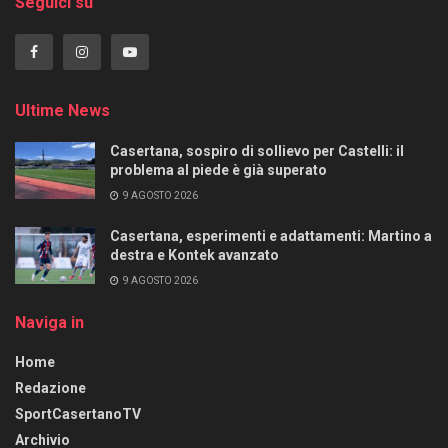
Seguici su
Ultime News
Casertana, sospiro di sollievo per Castelli: il
problema al piede è già superato
9 AGOSTO 2026
Casertana, esperimenti e adattamenti: Martino a
destra e Kontek avanzato
9 AGOSTO 2026
Naviga in
Home
Redazione
SportCasertanoTV
Archivio