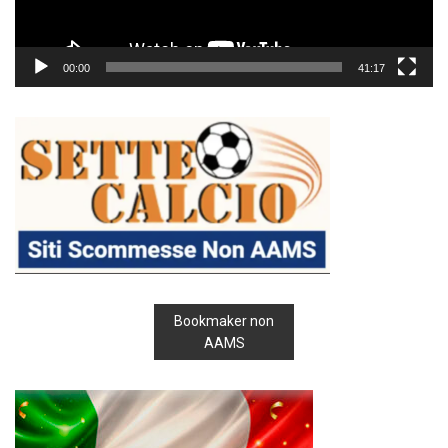
00:00
41:17
Bookmaker non
AAMS