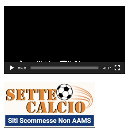
Video
Player
00:00
41:17