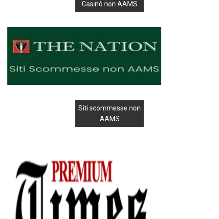
Casinò non AAMS
Siti scommesse non
AAMS