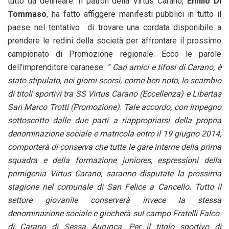
tutto da delineare. Il patron della Virtus Carano,
Emilio Di
Tommaso
, ha fatto affiggere manifesti pubblici in tutto il
paese nel tentativo di trovare una cordata disponibile a
prendere le redini della società per affrontare il prossimo
campionato di Promozione regionale. Ecco le parole
dell’imprenditore caranese:
“ Cari amici e tifosi di Carano, è
stato stipulato, nei giorni scorsi, come ben noto, lo scambio
di titoli sportivi tra SS Virtus Carano (Eccellenza) e Libertas
San Marco Trotti (Promozione). Tale accordo, con impegno
sottoscritto dalle due parti a riappropriarsi della propria
denominazione sociale e matricola entro il 19 giugno 2014,
comporterà di conserva che tutte le gare interne della prima
squadra e della formazione juniores, espressioni della
primigenia Virtus Carano, saranno disputate la prossima
stagione nel comunale di San Felice a Cancello. Tutto il
settore giovanile conserverà invece la stessa
denominazione sociale e giocherà sul campo Fratelli Falco
di Carano di Sessa Aurunca. Per il titolo sportivo di