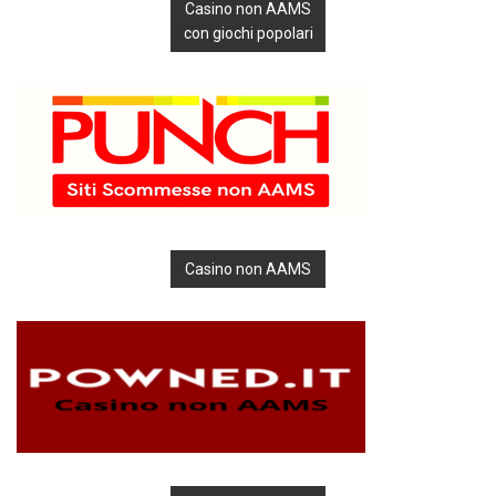
Casino non AAMS
con giochi popolari
Casino non AAMS