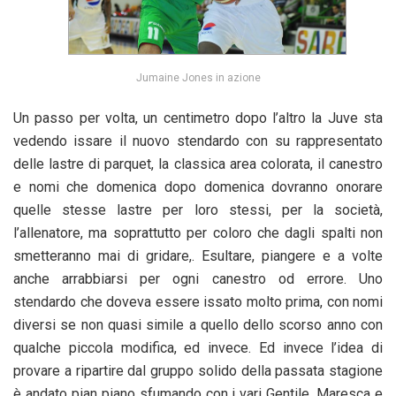
Jumaine Jones in azione
Un passo per volta, un centimetro dopo l’altro la Juve sta
vedendo issare il nuovo stendardo con su rappresentato
delle lastre di parquet, la classica area colorata, il canestro
e nomi che domenica dopo domenica dovranno onorare
quelle stesse lastre per loro stessi, per la società,
l’allenatore, ma soprattutto per coloro che dagli spalti non
smetteranno mai di gridare,. Esultare, piangere e a volte
anche arrabbiarsi per ogni canestro od errore. Uno
stendardo che doveva essere issato molto prima, con nomi
diversi se non quasi simile a quello dello scorso anno con
qualche piccola modifica, ed invece. Ed invece l’idea di
provare a ripartire dal gruppo solido della passata stagione
è andato pian piano sfumando con i vari Gentile, Maresca e