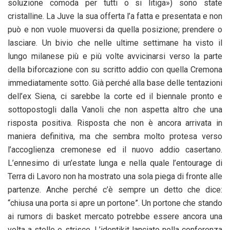
soluzione comoda per tutti o si litiga») sono state
cristalline. La Juve la sua offerta l’a fatta e presentata e non
può e non vuole muoversi da quella posizione; prendere o
lasciare. Un bivio che nelle ultime settimane ha visto il
lungo milanese più e più volte avvicinarsi verso la parte
della biforcazione con su scritto addio con quella Cremona
immediatamente sotto. Già perché alla base delle tentazioni
dell’ex Siena, ci sarebbe la corte ed il biennale pronto e
sottopostogli dalla Vanoli che non aspetta altro che una
risposta positiva. Risposta che non è ancora arrivata in
maniera definitiva, ma che sembra molto protesa verso
l’accoglienza cremonese ed il nuovo addio casertano.
L’ennesimo di un’estate lunga e nella quale l’entourage di
Terra di Lavoro non ha mostrato una sola piega di fronte alle
partenze. Anche perché c’è sempre un detto che dice:
“chiusa una porta si apre un portone”. Un portone che stando
ai rumors di basket mercato potrebbe essere ancora una
volta a stelle e strisce. L’identikit lanciato nella conferenza