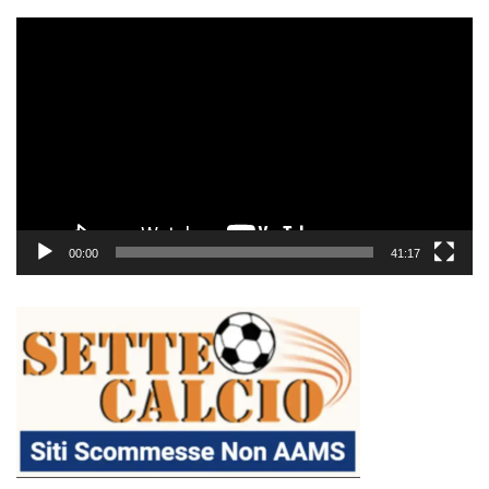
Video
Player
00:00
41:17