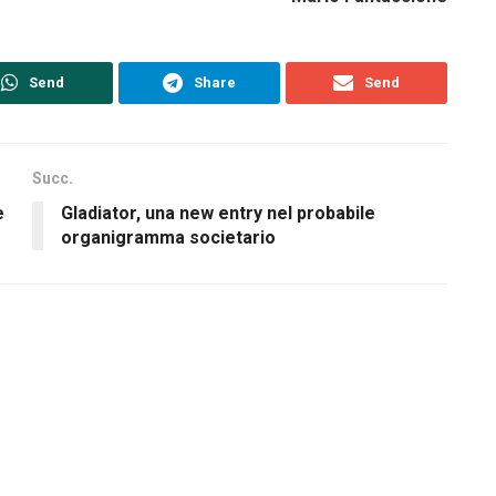
Send
Share
Send
Succ.
e
Gladiator, una new entry nel probabile
organigramma societario