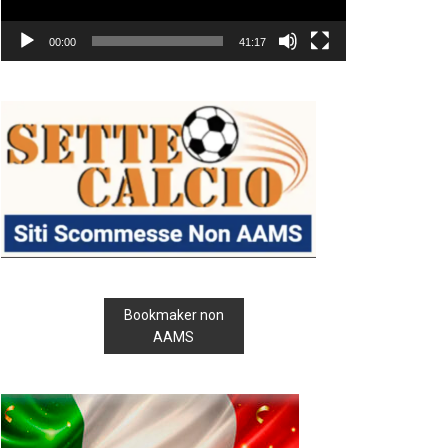
00:00
41:17
Bookmaker non
AAMS