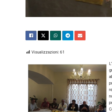
Visualizzazioni:
61
L
g
a
p
r
n
p
C