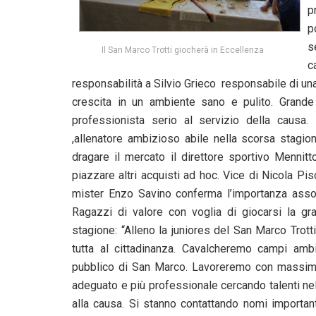
p
p
s
Il San Marco Trotti giocherà in Eccellenza
c
responsabilità a Silvio Grieco responsabile di una sc
crescita in un ambiente sano e pulito. Grande
professionista serio al servizio della causa.
,allenatore ambizioso abile nella scorsa stagio
dragare il mercato il direttore sportivo Menni
piazzare altri acquisti ad hoc. Vice di Nicola Pi
mister Enzo Savino conferma l’importanza assol
Ragazzi di valore con voglia di giocarsi la gr
stagione: “Alleno la juniores del San Marco Trott
tutta al cittadinanza. Cavalcheremo campi ambi
pubblico di San Marco. Lavoreremo con massimo
adeguato e più professionale cercando talenti n
alla causa. Si stanno contattando nomi important