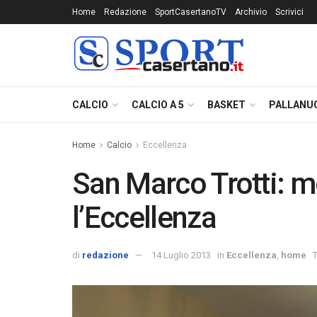
Home
Redazione
SportCasertanoTV
Archivio
Scrivici
CALCIO
CALCIO A 5
BASKET
PALLANU
Home
Calcio
Eccellenza
San Marco Trotti: mo
l’Eccellenza
di
redazione
14 Luglio 2013
in
Eccellenza
,
home
T