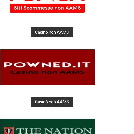
Casino non AAMS
Casinò non AAMS