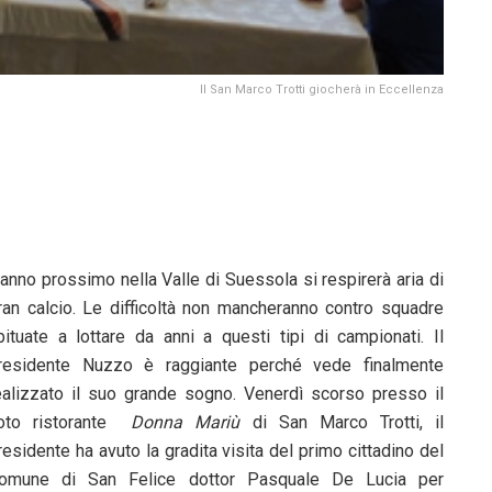
Il San Marco Trotti giocherà in Eccellenza
’anno prossimo nella Valle di Suessola si respirerà aria di
ran calcio. Le difficoltà non mancheranno contro squadre
bituate a lottare da anni a questi tipi di campionati. Il
residente Nuzzo è raggiante perché vede finalmente
ealizzato il suo grande sogno. Venerdì scorso presso il
oto ristorante
Donna Mariù
di San Marco Trotti, il
residente ha avuto la gradita visita del primo cittadino del
omune di San Felice dottor Pasquale De Lucia per