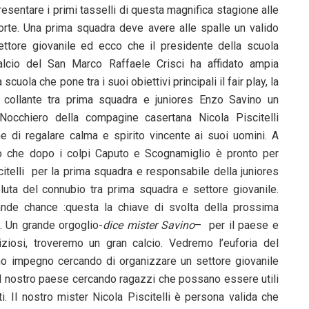
resentare i primi tasselli di questa magnifica stagione alle
orte. Una prima squadra deve avere alle spalle un valido
ettore giovanile ed ecco che il presidente della scuola
alcio del San Marco Raffaele Crisci ha affidato ampia
uola che pone tra i suoi obiettivi principali il fair play, la
 collante tra prima squadra e juniores Enzo Savino un
 Nocchiero della compagine casertana Nicola Piscitelli
ne di regalare calma e spirito vincente ai suoi uomini. A
tto che dopo i colpi Caputo e Scognamiglio è pronto per
scitelli per la prima squadra e responsabile della juniores
uta del connubio tra prima squadra e settore giovanile.
ande chance :questa la chiave di svolta della prossima
i. Un grande orgoglio-
dice mister Savino
– per il paese e
ziosi, troveremo un gran calcio. Vedremo l’euforia del
 impegno cercando di organizzare un settore giovanile
el nostro paese cercando ragazzi che possano essere utili
i. Il nostro mister Nicola Piscitelli è persona valida che