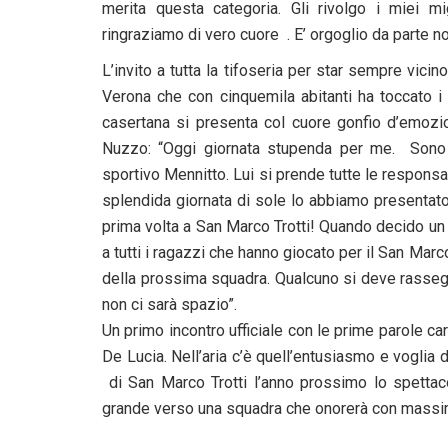
merita questa categoria. Gli rivolgo i miei m
ringraziamo di vero cuore . E’ orgoglio da parte no
L’invito a tutta la tifoseria per star sempre vicin
Verona che con cinquemila abitanti ha toccato i 
casertana si presenta col cuore gonfio d’emozio
Nuzzo: “Oggi giornata stupenda per me. Sono co
sportivo Mennitto. Lui si prende tutte le responsab
splendida giornata di sole lo abbiamo presentato. 
prima volta a San Marco Trotti! Quando decido un qu
a tutti i ragazzi che hanno giocato per il San Ma
della prossima squadra. Qualcuno si deve rasseg
non ci sarà spazio”.
Un primo incontro ufficiale con le prime parole 
De Lucia. Nell’aria c’è quell’entusiasmo e voglia d
di San Marco Trotti l’anno prossimo lo spettaco
grande verso una squadra che onorerà con massi