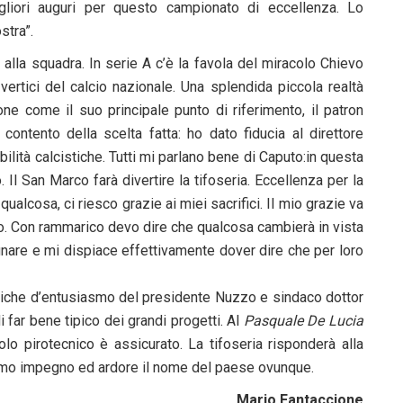
igliori auguri per questo campionato di eccellenza. Lo
stra”.
o alla squadra. In serie A c’è la favola del miracolo Chievo
vertici del calcio nazionale. Una splendida piccola realtà
ne come il suo principale punto di riferimento, il patron
ntento della scelta fatta: ho dato fiducia al direttore
ilità calcistiche. Tutti mi parlano bene di Caputo:in questa
Il San Marco farà divertire la tifoseria. Eccellenza per la
alcosa, ci riesco grazie ai miei sacrifici. Il mio grazie va
rco. Con rammarico devo dire che qualcosa cambierà in vista
nare e mi dispiace effettivamente dover dire che per loro
cariche d’entusiasmo del presidente Nuzzo e sindaco dottor
i far bene tipico dei grandi progetti. Al
Pasquale De Lucia
lo pirotecnico è assicurato. La tifoseria risponderà alla
mo impegno ed ardore il nome del paese ovunque.
Mario Fantaccione