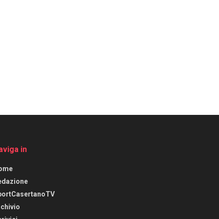
aviga in
ome
edazione
portCasertanoTV
chivio