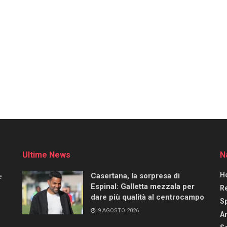
Ultime News
N
H
Casertana, la sorpresa di
e
Espinal: Galletta mezzala per
R
dare più qualità al centrocampo
S
9 AGOSTO 2026
Ar