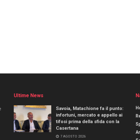
Ultime News
N
H
Savoia, Matachione fa il punto:
e
infortuni, mercato e appello ai
R
tifosi prima della sfida con la
S
Casertana
Ar
7 AGOSTO 2026