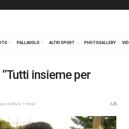
OTO
PALLAVOLO
ALTRI SPORT
PHOTOGALLERY
VI
 “Tutti insieme per
A
po di lettura: 1 minuti
A