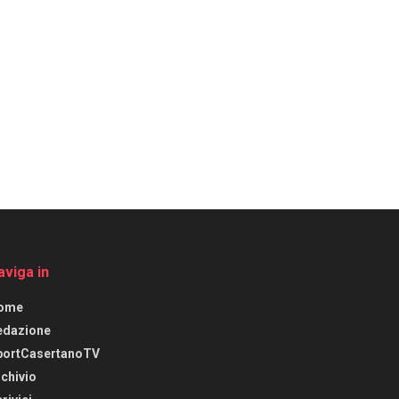
aviga in
ome
edazione
portCasertanoTV
chivio