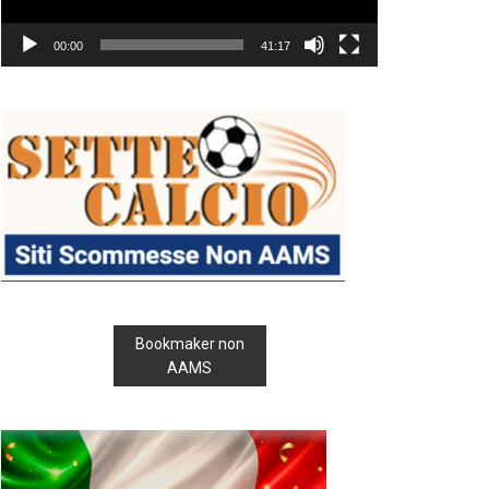
00:00
41:17
Bookmaker non
AAMS