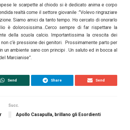
ese le scarpette al chiodo si è dedicato anima e corpo
endida realtà come il settore giovanile :”Volevo ringraziare
azione. Siamo amici da tanto tempo. Ho cercato di onorarlo
glio è dolorosissima…Cerco sempre di far rispettare la
te della scuola calcio. Importantissima la crescita dei
ma non c’è pressione dei genitori. Prossimamente parto per
n un ambiente sano con principi . Un saluto ed in bocca al
del Marcianise”.
Send
Share
Send
Succ.
r
Apollo Casapulla, brillano gli Esordienti