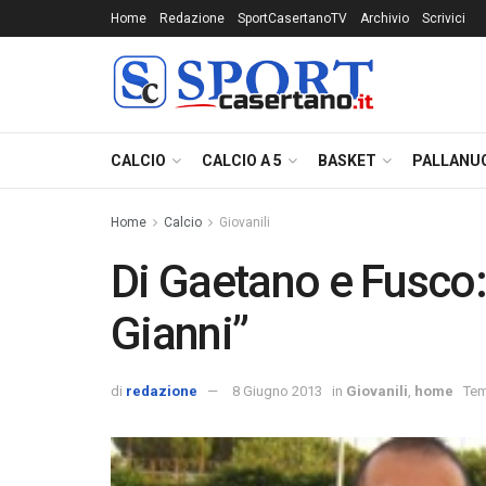
Home
Redazione
SportCasertanoTV
Archivio
Scrivici
CALCIO
CALCIO A 5
BASKET
PALLANU
Home
Calcio
Giovanili
Di Gaetano e Fusco:
Gianni”
di
redazione
8 Giugno 2013
in
Giovanili
,
home
Tem