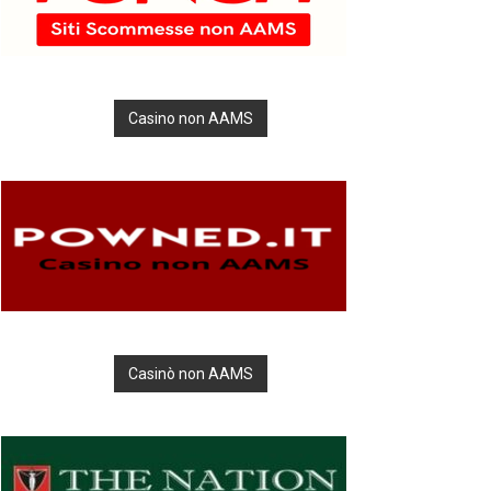
Casino non AAMS
Casinò non AAMS