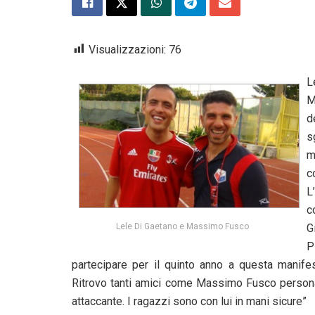
Visualizzazioni:
76
L
M
d
s
m
c
L
c
G
Lele Di Gaetano e Massimo Fusco
P
partecipare per il quinto anno a questa manifes
Ritrovo tanti amici come Massimo Fusco persona
attaccante. I ragazzi sono con lui in mani sicure”