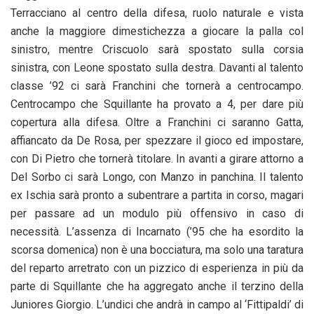
Terracciano al centro della difesa, ruolo naturale e vista
anche la maggiore dimestichezza a giocare la palla col
sinistro, mentre Criscuolo sarà spostato sulla corsia
sinistra, con Leone spostato sulla destra. Davanti al talento
classe ’92 ci sarà Franchini che tornerà a centrocampo.
Centrocampo che Squillante ha provato a 4, per dare più
copertura alla difesa. Oltre a Franchini ci saranno Gatta,
affiancato da De Rosa, per spezzare il gioco ed impostare,
con Di Pietro che tornerà titolare. In avanti a girare attorno a
Del Sorbo ci sarà Longo, con Manzo in panchina. Il talento
ex Ischia sarà pronto a subentrare a partita in corso, magari
per passare ad un modulo più offensivo in caso di
necessità. L’assenza di Incarnato (’95 che ha esordito la
scorsa domenica) non è una bocciatura, ma solo una taratura
del reparto arretrato con un pizzico di esperienza in più da
parte di Squillante che ha aggregato anche il terzino della
Juniores Giorgio. L’undici che andrà in campo al ‘Fittipaldi’ di