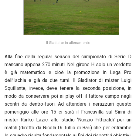
Il Gladiator in allenamento
Alla fine della regular season del campionato di Serie D
mancano appena 270 minuti. Nel girone H solo un verdetto
è già matematico e cioè la promozione in Lega Pro
dell’Ischia e già da due turni. Il Gladiator di mister Luigi
Squillante, invece, deve tenere la seconda posizione, in
modo da conservare poi ai play off il fattore campo negli
scontri da dentro-fuori. Ad attendere i nerazzurri questo
pomeriggio alle ore 15 ci sarà il Francavilla sul Sinni di
mister Ranko Lazic, allo stadio ‘Nunzio Fittipaldi’ per un
match (diretto da Nicola Di Tullio di Bari) che per entrambe
le squadre risulta fondamentale ai fini dei rispettivi obiettivi.