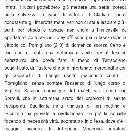
Infatti, i lucani potrebbero già mettere una seria ipoteca
sulla salvezza in caso di vittoria. Il Gladiator, però,
nonostante gli incerotta menti vari non ci sta a lasciare più i
punti per strada e dunque non andrà a Francavilla da
spettatore, solo perché i play off sono già in tasca dopo la
vittoria col Pomigliano (2-0) di domenica scorsa. Certo è,
che non è stata una settimana facile per il tecnico
nerazzurro che dovrà fare a meno di Terracciano,
squalificato, di Pastore che si è infortunato mercoledì e con
gli acciacchi di Longo, uscito malconcio contro il
Pomigliano, senza contare l’assenza di lungo corso di
Viglietti. Saranno comunque del match sia Longo che
Borrelli, che in settimana avuto dei problemi di salute,
recuperati. Squillante nella rifinitura di ieri mattina al
‘Piccirillo’ ha provato a rivoluzionare un po’ la squadra
facendo di necessità virtù, soprattutto in difesa, dove c’è il
maggior numero di defezioni. Mocerino sostituirà