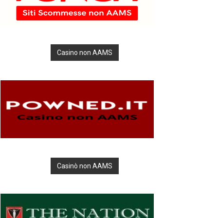
Casino non AAMS
Casinò non AAMS