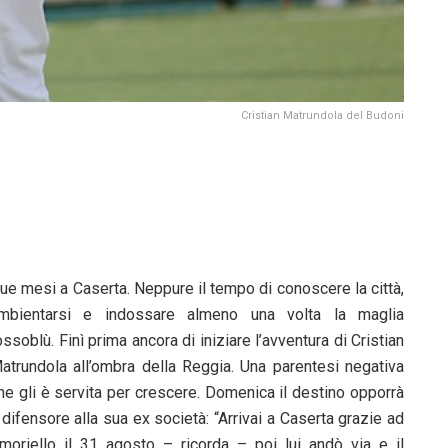
Cristian Matrundola del Budoni
ue mesi a Caserta. Neppure il tempo di conoscere la città,
mbientarsi e indossare almeno una volta la maglia
ossoblù. Finì prima ancora di iniziare l’avventura di Cristian
atrundola all’ombra della Reggia. Una parentesi negativa
he gli è servita per crescere. Domenica il destino opporrà
l difensore alla sua ex società: “Arrivai a Caserta grazie ad
moriello il 31 agosto – ricorda – poi lui andò via e il