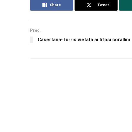
Share
Tweet
Prec.
Casertana-Turris vietata ai tifosi corallini