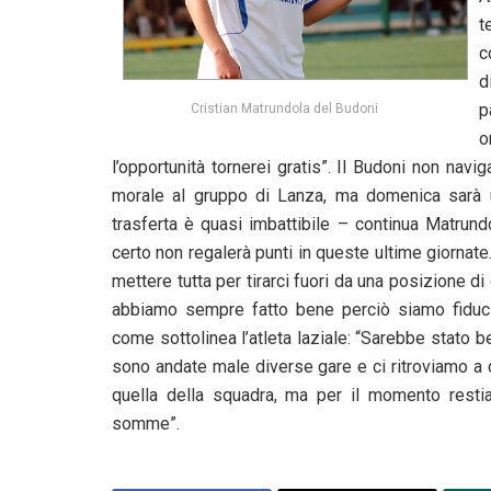
t
c
d
p
Cristian Matrundola del Budoni
o
l’opportunità tornerei gratis”. Il Budoni non navi
morale al gruppo di Lanza, ma domenica sarà un’
trasferta è quasi imbattibile – continua Matrun
certo non regalerà punti in queste ultime giornat
mettere tutta per tirarci fuori da una posizione di
abbiamo sempre fatto bene perciò siamo fiduci
come sottolinea l’atleta laziale: “Sarebbe stato 
sono andate male diverse gare e ci ritroviamo a d
quella della squadra, ma per il momento restia
somme”.