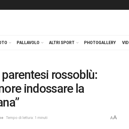
OTO
PALLAVOLO
ALTRI SPORT
PHOTOGALLERY
VI
 parentesi rossoblù:
nore indossare la
ana”
A
me
Tempo di lettura: 1 minuti
A