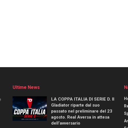
Ultime News
N
H
LA COPPA ITALIA DI SERIE D. Il
e
Gladiator riparte dal suo
R
passato nel preliminare del 23
S
agosto. Real Aversa in attesa
Ar
dell’avversario