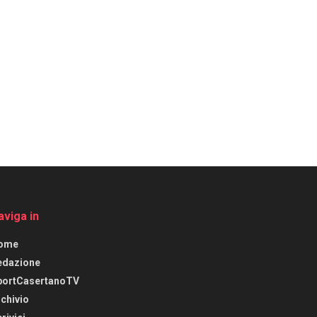
aviga in
ome
edazione
portCasertanoTV
chivio