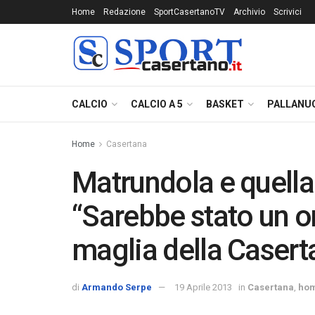
Home
Redazione
SportCasertanoTV
Archivio
Scrivici
CALCIO
CALCIO A 5
BASKET
PALLANU
Home
Casertana
Matrundola e quella
“Sarebbe stato un o
maglia della Casert
di
Armando Serpe
19 Aprile 2013
in
Casertana
,
ho