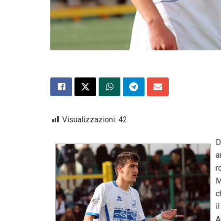
Visualizzazioni:
42
D
a
r
M
c
i
A