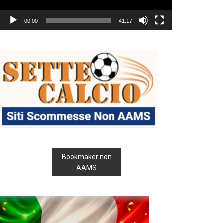
00:00
41:17
Bookmaker non
AAMS