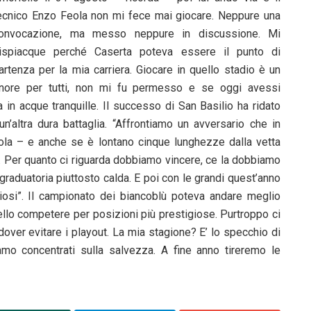
ecnico Enzo Feola non mi fece mai giocare. Neppure una
onvocazione, ma messo neppure in discussione. Mi
ispiacque perché Caserta poteva essere il punto di
artenza per la mia carriera. Giocare in quello stadio è un
nore per tutti, non mi fu permesso e se oggi avessi
ga in acque tranquille. Il successo di San Basilio ha ridato
altra dura battaglia. “Affrontiamo un avversario che in
dola – e anche se è lontano cinque lunghezze dalla vetta
e. Per quanto ci riguarda dobbiamo vincere, ce la dobbiamo
 graduatoria piuttosto calda. E poi con le grandi quest’anno
osi”. Il campionato dei biancoblù poteva andare meglio
bello competere per posizioni più prestigiose. Purtroppo ci
over evitare i playout. La mia stagione? E’ lo specchio di
mo concentrati sulla salvezza. A fine anno tireremo le