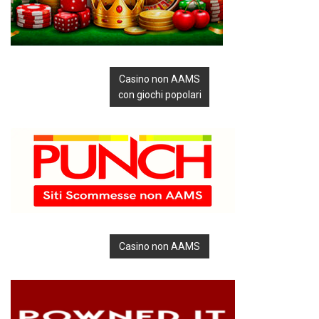
Casino non AAMS
con giochi popolari
Casino non AAMS