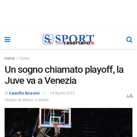
Home
home
Un sogno chiamato playoff, la
Juve va a Venezia
di
Camillo Anzoini
14 Aprile 2013
A
A
Tempo di lettura: 3 minuti