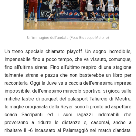
Un’immagine dell’andata (Foto Giuseppe Melone)
Un treno speciale chiamato playoff. Un sogno incredibile,
impensabile fino a poco tempo, che va vissuto, comunque,
fino all’ultima sirena. Fino all’ultimo respiro di una stagione
talmente strana e pazza che non basterebbe un libro per
raccontarla. Oggi la Juve va a caccia dell’ennesima impresa
impossibile, dell’ennesimo miracolo sportivo: si gioca sulle
mitiche lastre di parquet del palasport Taliercio di Mestre,
le maglie orogranata della Reyer sono lì pronte ad aspettare
coach Sacripanti ed i suoi ragazzi indomabili che
proveranno a ridurre le distanze e, casomai, anche a
ribaltare il -6 incassato al Palamaggiò nel match d’andata.