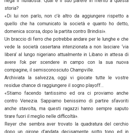
nega il ‘nullaosta’. Qual è il suo parere in merito a questa
storia?
«Di lui non parlo, non c’è altro da aggiungere rispetto a
quello che ha comunicato la società e quanto ho detto,
domenica scorsa, dopo la partita contro Brindisi».
Un braccio di ferro che potrebbe andare per le lunghe e che
vede la società casertana intenzionata a non lasciare ‘via
libera’ al lungo nigeriano attualmente in Libano in attesa di
avere l’ok per scendere in campo con la sua nuova
compagine, il semisconosciuto Champville.
Archiviata la salvezza, oggi vi giocate tutte le vostre
residue chance di raggiungere il sogno playoff…
«Stiamo facendo tantissimo ed ora ci proviamo anche
contro Venezia. Sappiamo benissimo di partire sfavoriti
anche stavolta, ma questi ragazzi hanno sempre saputo
tirare fuori il meglio nelle difficoltà».
Reyer che sembra aver trovato la quadratura del cerchio
dopo un girone d’andata decisamente sotto tono ed in