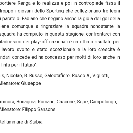
 portiere Renga e lo realizza e poi in contropiede fissa il
troppo i giovani dello Sporting che collezionano tre legni
i parate di Fabiano che negano anche la gioia del gol della
tiene comunque a ringraziare la squadra nonostante la
 squadra ha compiuto in questa stagione, confrontarci con
ntaduesimi dei play-off nazionali è un ottimo risultato per
lavoro svolto è stato eccezionale e la loro crescita è
ndari concede ed ha concesso per molti di loro anche in
infa per il futuro”.
, Nicolao, B. Russo, Galeotafiore, Russo A., Vigliotti,
re: Giuseppe
ao
D’Ammora, Bonagura, Romano, Cascone, Sepe, Campolongo,
atore: Filippo Sansone
stellammare di Stabia