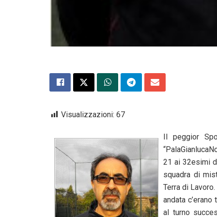
Visualizzazioni:
67
Il peggior Sp
“PalaGianlucaNo
21 ai 32esimi di
squadra di mist
Terra di Lavoro.
andata c’erano t
al turno succe