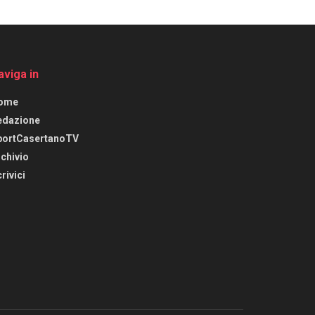
aviga in
ome
edazione
portCasertanoTV
chivio
rivici