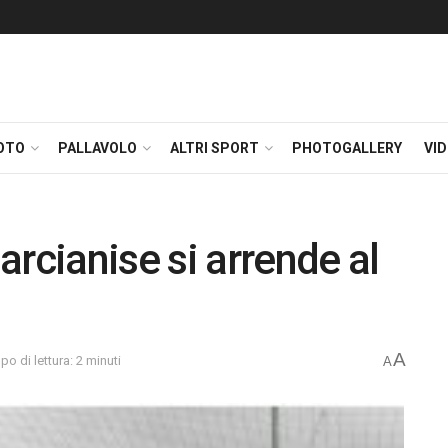
OTO
PALLAVOLO
ALTRI SPORT
PHOTOGALLERY
VI
rcianise si arrende al
A
o di lettura: 2 minuti
A