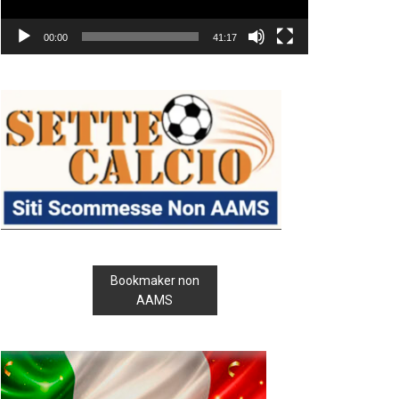
00:00
41:17
Bookmaker non
AAMS