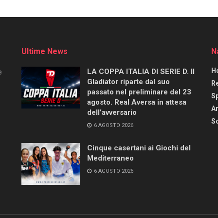
Ultime News
N
H
LA COPPA ITALIA DI SERIE D. Il
e
Gladiator riparte dal suo
R
passato nel preliminare del 23
S
agosto. Real Aversa in attesa
Ar
dell’avversario
Sc
6 AGOSTO 2026
Cinque casertani ai Giochi del
Mediterraneo
6 AGOSTO 2026