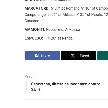
MARCATORI:
5’ 37” pt Romano, 9’ 10” pt Campol
Campolongo, 5’ 51” st Milucci, 7’ 35” st Pipolo, 12’
Cascone
AMMONITI:
Ruccolano, A. Russo
ESPULSO:
17’ 20” st Renga
Share
Tweet
Prec.
Casertana, difesa da inventare contro il
S.Elia