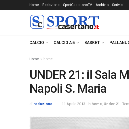
Home
Redazione
SportCasertanoTV
Archivio
Scrivici
CALCIO
CALCIO A 5
BASKET
PALLANU
Home
home
UNDER 21: il Sala Ma
Napoli S. Maria
di
redazione
11 Aprile 2013
in
home
,
Under 21
Temp