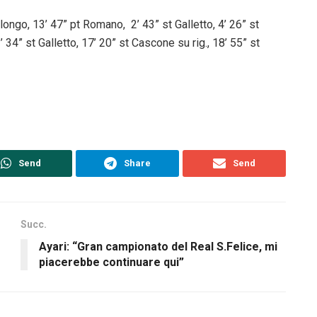
ongo, 13’ 47” pt Romano, 2’ 43” st Galletto, 4’ 26” st
 34” st Galletto, 17’ 20” st Cascone su rig., 18’ 55” st
Send
Share
Send
Succ.
Ayari: “Gran campionato del Real S.Felice, mi
piacerebbe continuare qui”