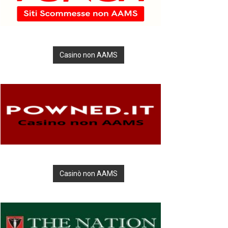
Casino non AAMS
Casinò non AAMS