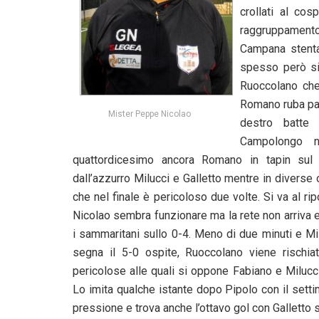
crollati al co
raggruppamento
Campana stenta
spesso però si 
Ruoccolano che 
Romano ruba pal
Mister Peppe Nicolao
destro batte 
Campolongo n
quattordicesimo ancora Romano in tapin sul
dall’azzurro Milucci e Galletto mentre in divers
che nel finale è pericoloso due volte. Si va al rip
Nicolao sembra funzionare ma la rete non arriva ed 
i sammaritani sullo 0-4. Meno di due minuti e M
segna il 5-0 ospite, Ruoccolano viene rischi
pericolose alle quali si oppone Fabiano e Milucci 
Lo imita qualche istante dopo Pipolo con il sett
pressione e trova anche l’ottavo gol con Galletto s