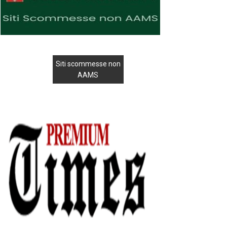
Siti scommesse non
AAMS