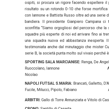
ospiti, si procura un rigore facendo espellere il
risultato su un rotondo 0-10 che forse mortifica 
con Iannone e Battista Russo oltre ad una serie d
bandiera. Il presidente Gianpiero Campana ci 
sconfitta “Siamo orgogliosi del percorso che la
squadre più esperte di noi ed arrivare fino ai tre
una squadra nuova ed abbastanza inesperta. Il 
testimoniata anche dal minutaggio che mister Cu
serie B, la società punta molto sul vivaio perché è l
SPORTING SALA MARCIANISE:
Renga, De Angelis
Ruoccolano, Iannone Allenato
Nicol
NAPOLI FUTSAL S.MARIA:
Brancati, Galletto, 
Fucile, Milucci, Pipolo, Fabiano Allen
ARBITRI:
Gallo di Torre Annunziata e Vitolo di Ca
CRONO:
Santillo di Caserta