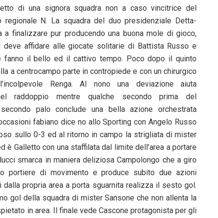
spetto di una signora squadra non a caso vincitrice del
 regionale N. La squadra del duo presidenziale Detta-
 a finalizzare pur producendo una buona mole di gioco,
deve affidare alle giocate solitarie di Battista Russo e
fanno il bello ed il cattivo tempo. Poco dopo il quinto
la a centrocampo parte in contropiede e con un chirurgico
l’incolpevole Renga. Al nono una deviazione aiuta
el raddoppio mentre qualche secondo prima del
 secondo palo conclude una bella azione orchestrata
e occasioni fabiano dice no allo Sporting con Angelo Russo
oso sullo 0-3 ed al ritorno in campo la strigliata di mister
è Galletto con una staffilata dal limite dell’area a portare
ilucci smarca in maniera deliziosa Campolongo che a giro
ato portiere di movimento e produce subito due azioni
dalla propria area a porta sguarnita realizza il sesto gol.
imo gol della squadra di mister Sansone che non allenta la
pietato in area. Il finale vede Cascone protagonista per gli