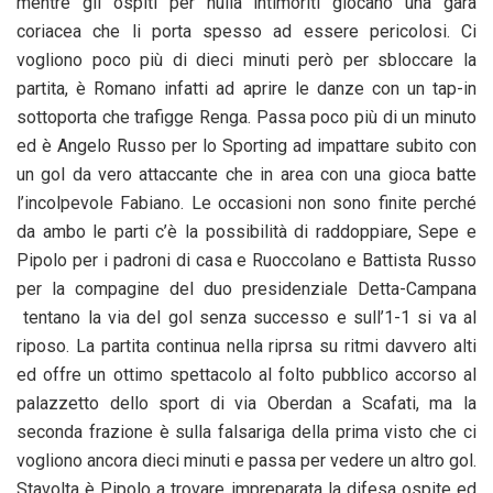
mentre gli ospiti per nulla intimoriti giocano una gara
coriacea che li porta spesso ad essere pericolosi. Ci
vogliono poco più di dieci minuti però per sbloccare la
partita, è Romano infatti ad aprire le danze con un tap-in
sottoporta che trafigge Renga. Passa poco più di un minuto
ed è Angelo Russo per lo Sporting ad impattare subito con
un gol da vero attaccante che in area con una gioca batte
l’incolpevole Fabiano. Le occasioni non sono finite perché
da ambo le parti c’è la possibilità di raddoppiare, Sepe e
Pipolo per i padroni di casa e Ruoccolano e Battista Russo
per la compagine del duo presidenziale Detta-Campana
tentano la via del gol senza successo e sull’1-1 si va al
riposo. La partita continua nella riprsa su ritmi davvero alti
ed offre un ottimo spettacolo al folto pubblico accorso al
palazzetto dello sport di via Oberdan a Scafati, ma la
seconda frazione è sulla falsariga della prima visto che ci
vogliono ancora dieci minuti e passa per vedere un altro gol.
Stavolta è Pipolo a trovare impreparata la difesa ospite ed