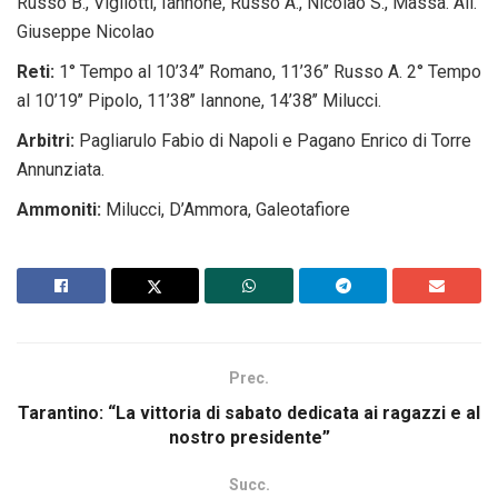
Russo B., Vigliotti, Iannone, Russo A., Nicolao S., Massa. All.
Giuseppe Nicolao
Reti:
1° Tempo al 10’34’’ Romano, 11’36’’ Russo A. 2° Tempo
al 10’19’’ Pipolo, 11’38’’ Iannone, 14’38’’ Milucci.
Arbitri:
Pagliarulo Fabio di Napoli e Pagano Enrico di Torre
Annunziata.
Ammoniti:
Milucci, D’Ammora, Galeotafiore
Prec.
Tarantino: “La vittoria di sabato dedicata ai ragazzi e al
nostro presidente”
Succ.