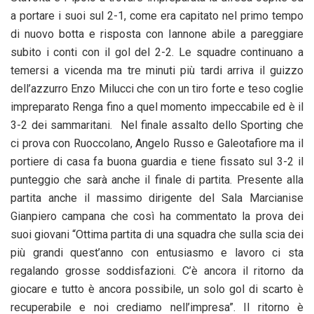
a portare i suoi sul 2-1, come era capitato nel primo tempo
di nuovo botta e risposta con Iannone abile a pareggiare
subito i conti con il gol del 2-2. Le squadre continuano a
temersi a vicenda ma tre minuti più tardi arriva il guizzo
dell’azzurro Enzo Milucci che con un tiro forte e teso coglie
impreparato Renga fino a quel momento impeccabile ed è il
3-2 dei sammaritani. Nel finale assalto dello Sporting che
ci prova con Ruoccolano, Angelo Russo e Galeotafiore ma il
portiere di casa fa buona guardia e tiene fissato sul 3-2 il
punteggio che sarà anche il finale di partita. Presente alla
partita anche il massimo dirigente del Sala Marcianise
Gianpiero campana che così ha commentato la prova dei
suoi giovani “Ottima partita di una squadra che sulla scia dei
più grandi quest’anno con entusiasmo e lavoro ci sta
regalando grosse soddisfazioni. C’è ancora il ritorno da
giocare e tutto è ancora possibile, un solo gol di scarto è
recuperabile e noi crediamo nell’impresa”. Il ritorno è