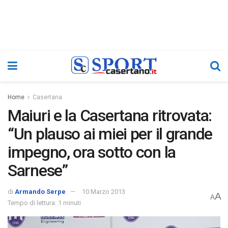
Home
Casertana
Maiuri e la Casertana ritrovata:
“Un plauso ai miei per il grande
impegno, ora sotto con la
Sarnese”
di
Armando Serpe
10 Marzo 2013
A
A
Tempo di lettura: 1 minuti