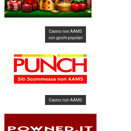
Casino non AAMS
con giochi popolari
Casino non AAMS