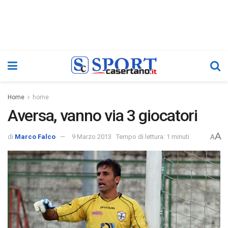
Home
home
Aversa, vanno via 3 giocatori
A
di
Marco Falco
9 Marzo 2013
Tempo di lettura: 1 minuti
A