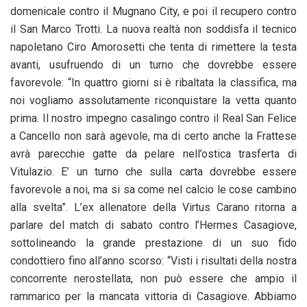
domenicale contro il Mugnano City, e poi il recupero contro
il San Marco Trotti. La nuova realtà non soddisfa il tecnico
napoletano Ciro Amorosetti che tenta di rimettere la testa
avanti, usufruendo di un turno che dovrebbe essere
favorevole: “In quattro giorni si è ribaltata la classifica, ma
noi vogliamo assolutamente riconquistare la vetta quanto
prima. Il nostro impegno casalingo contro il Real San Felice
a Cancello non sarà agevole, ma di certo anche la Frattese
avrà parecchie gatte da pelare nell’ostica trasferta di
Vitulazio. E’ un turno che sulla carta dovrebbe essere
favorevole a noi, ma si sa come nel calcio le cose cambino
alla svelta”. L’ex allenatore della Virtus Carano ritorna a
parlare del match di sabato contro l’Hermes Casagiove,
sottolineando la grande prestazione di un suo fido
condottiero fino all’anno scorso: “Visti i risultati della nostra
concorrente nerostellata, non può essere che ampio il
rammarico per la mancata vittoria di Casagiove. Abbiamo