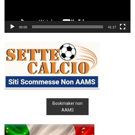
00:00
41:17
Bookmaker non
AAMS