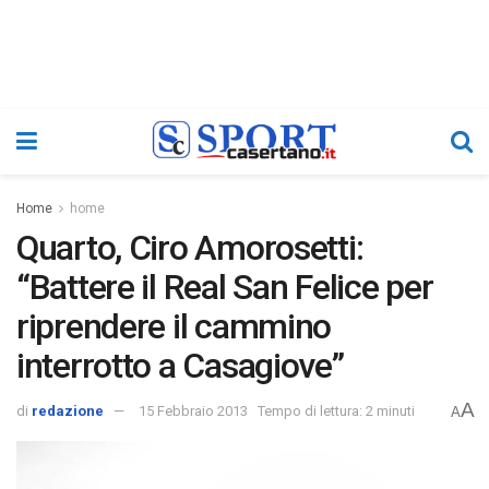
Home
home
Quarto, Ciro Amorosetti:
“Battere il Real San Felice per
riprendere il cammino
interrotto a Casagiove”
A
di
redazione
15 Febbraio 2013
Tempo di lettura: 2 minuti
A