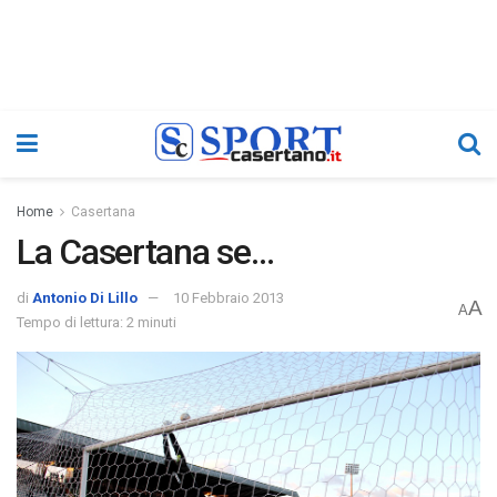
Home
Casertana
La Casertana se…
di
Antonio Di Lillo
10 Febbraio 2013
A
A
Tempo di lettura: 2 minuti