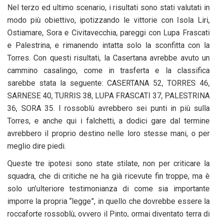
Nel terzo ed ultimo scenario, i risultati sono stati valutati in
modo più obiettivo, ipotizzando le vittorie con Isola Liri,
Ostiamare, Sora e Civitavecchia, pareggi con Lupa Frascati
e Palestrina, e rimanendo intatta solo la sconfitta con la
Torres. Con questi risultati, la Casertana avrebbe avuto un
cammino casalingo, come in trasferta e la classifica
sarebbe stata la seguente: CASERTANA 52, TORRES 46,
SARNESE 40, TURRIS 38, LUPA FRASCATI 37, PALESTRINA
36, SORA 35. I rossoblù avrebbero sei punti in più sulla
Torres, e anche qui i falchetti, a dodici gare dal termine
avrebbero il proprio destino nelle loro stesse mani, o per
meglio dire piedi.
Queste tre ipotesi sono state stilate, non per criticare la
squadra, che di critiche ne ha già ricevute fin troppe, ma è
solo un’ulteriore testimonianza di come sia importante
imporre la propria “legge”, in quello che dovrebbe essere la
roccaforte rossoblù, ovvero il Pinto, ormai diventato terra di