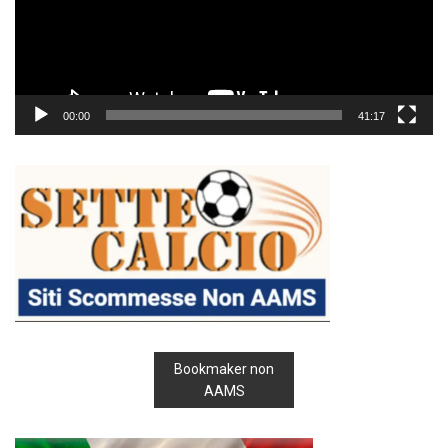
00:00
41:17
Bookmaker non
AAMS