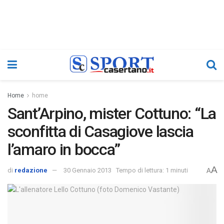
Home
home
Sant’Arpino, mister Cottuno: “La
sconfitta di Casagiove lascia
l’amaro in bocca”
A
di
redazione
30 Gennaio 2013
Tempo di lettura: 1 minuti
A