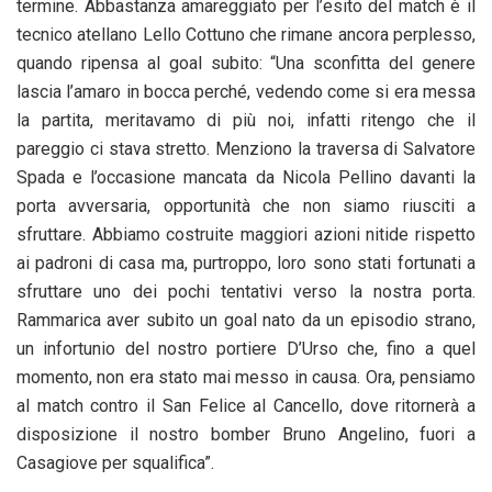
termine. Abbastanza amareggiato per l’esito del match è il
tecnico atellano Lello Cottuno che rimane ancora perplesso,
quando ripensa al goal subito: “Una sconfitta del genere
lascia l’amaro in bocca perché, vedendo come si era messa
la partita, meritavamo di più noi, infatti ritengo che il
pareggio ci stava stretto. Menziono la traversa di Salvatore
Spada e l’occasione mancata da Nicola Pellino davanti la
porta avversaria, opportunità che non siamo riusciti a
sfruttare. Abbiamo costruite maggiori azioni nitide rispetto
ai padroni di casa ma, purtroppo, loro sono stati fortunati a
sfruttare uno dei pochi tentativi verso la nostra porta.
Rammarica aver subito un goal nato da un episodio strano,
un infortunio del nostro portiere D’Urso che, fino a quel
momento, non era stato mai messo in causa. Ora, pensiamo
al match contro il San Felice al Cancello, dove ritornerà a
disposizione il nostro bomber Bruno Angelino, fuori a
Casagiove per squalifica”.