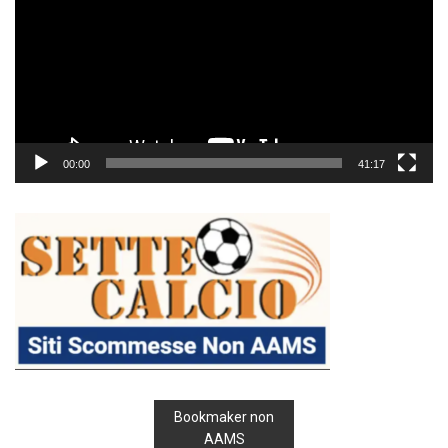
00:00
41:17
Bookmaker non
AAMS