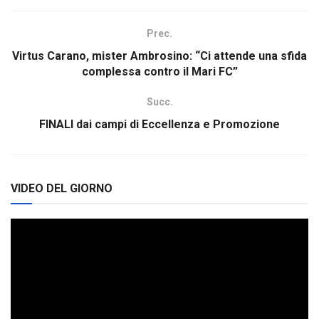
Prec.
Virtus Carano, mister Ambrosino: “Ci attende una sfida
complessa contro il Mari FC”
Succ.
FINALI dai campi di Eccellenza e Promozione
VIDEO DEL GIORNO
Video
Player