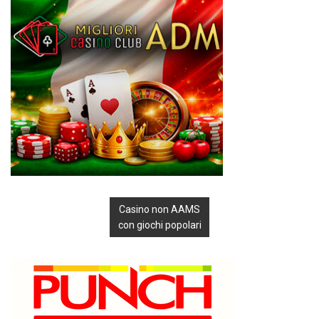
Casino non AAMS
con giochi popolari