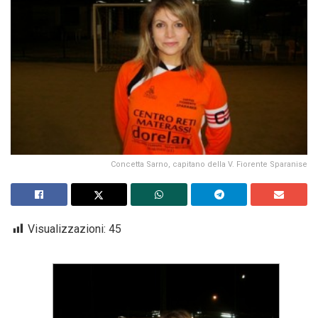
Concetta Sarno, capitano della V. Fiorente Sparanise
Visualizzazioni:
45