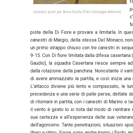
f
p
Quindici punti per Anna Guida (Foto Giuseppe Melone)
c
M
piste della Di Fiore e provare a limitarla. In que
canestri di Margio, della stessa Del Monaco, nonc
un primo strappo chiuso con tre canestri in seq
9-15. Con Di fiore limitata dalla difesa casertana
Gaudio), la squadra Casertana riesce sempre ad 
dalla rotazione della panchina. Nonostante il van
di avere ammazzato la partita, e così inizia una 
L’attacco diviene più lento e compassato, le lu
precedenza e una serie di palle perse, dettate da
di ritornare in partita, con i canestri di Marino e 
il vento è girato lo si nota dal modo di rientrar
sue certezze e all’esperienza delle sue veterane,
dell’agonismo. Tante penetrazioni, situazioni spo
liberi e ritmo. Forse sono anche troppi i fischi, 