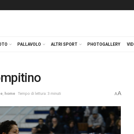
OTO
PALLAVOLO
ALTRI SPORT
PHOTOGALLERY
VI
compitino
A
le
,
home
Tempo di lettura: 3 minuti
A