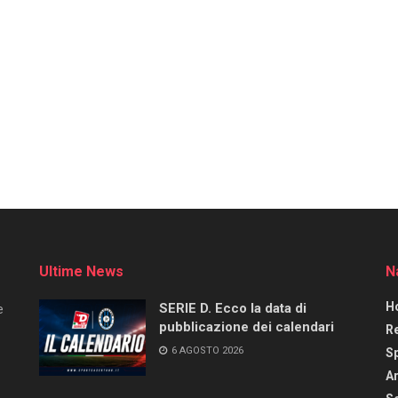
Ultime News
N
H
SERIE D. Ecco la data di
e
pubblicazione dei calendari
R
6 AGOSTO 2026
S
Ar