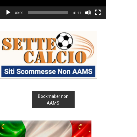
00:00
41:17
Bookmaker non
AAMS