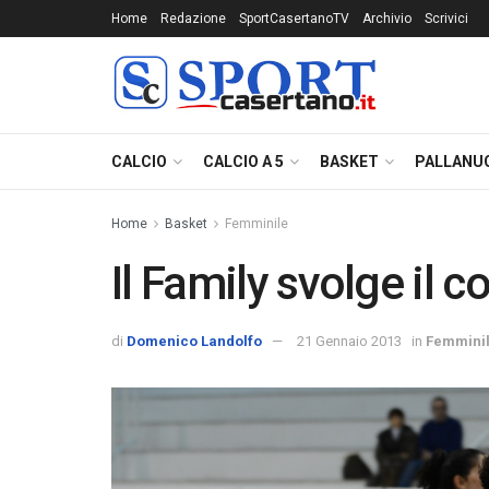
Home
Redazione
SportCasertanoTV
Archivio
Scrivici
CALCIO
CALCIO A 5
BASKET
PALLANU
Home
Basket
Femminile
Il Family svolge il 
di
Domenico Landolfo
21 Gennaio 2013
in
Femmini