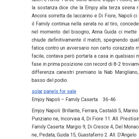
la sostanza dice che la Emjoy alla terza sirena ri
Ancora sorretta da Iaccarino e Di Fiore, Napoli ci
il Family continua nella serata no al tiro, conce
nel momento del bisogno, Anna Guida ci mette la
chiude definitivamente il match, spegnendo qual
fatica contro un avversario non certo corazzato ma
facile, contava però portarla a casa in qualsiasi 
fase in prima posizione con record di 8-2 troviamo 
differenza canestri premiano la Nab Marigliano
basso del podio.
solar panels for sale
Emjoy Napoli – Family Caserta 36-46
Emjoy Napoli: Brillante, Ferrara, Castaldi 5, Marino
Punziano ne, Incorvaia 4, Di Fiore 11. All. Presti
Family Caserta: Margio 9, Di Cresce 4, Del Monaco
ne, Pedata, Guida 15, Guastaferro 2. All. D’Angelo