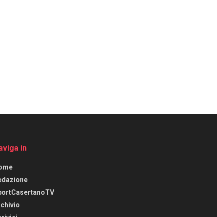
aviga in
ome
edazione
portCasertanoTV
chivio