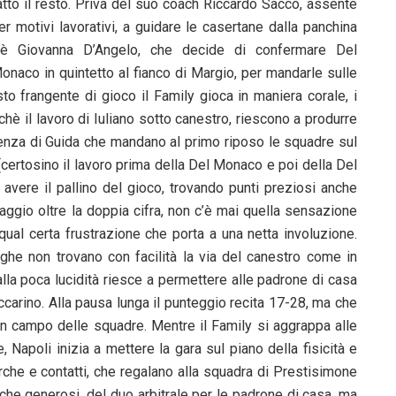
atto il resto. Priva del suo coach Riccardo Sacco, assente
er motivi lavorativi, a guidare le casertane dalla panchina
’è Giovanna D’Angelo, che decide di confermare Del
onaco in quintetto al fianco di Margio, per mandarle sulle
sto frangente di gioco il Family gioca in maniera corale, i
hè il lavoro di Iuliano sotto canestro, riescono a produrre
uenza di Guida che mandano al primo riposo le squadre sul
 (certosino il lavoro prima della Del Monaco e poi della Del
avere il pallino del gioco, trovando punti preziosi anche
taggio oltre la doppia cifra, non c’è mai quella sensazione
qual certa frustrazione che porta a una netta involuzione.
nghe non trovano con facilità la via del canestro come in
lla poca lucidità riesce a permettere alle padrone di casa
Iaccarino. Alla pausa lunga il punteggio recita 17-28, ma che
e in campo delle squadre. Mentre il Family si aggrappa alle
 Napoli inizia a mettere la gara sul piano della fisicità e
rche e contatti, che regalano alla squadra di Prestisimone
anche generosi, del duo arbitrale per le padrone di casa, ma