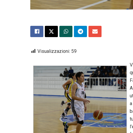
Visualizzazioni:
59
V
q
F
A
u
a
b
t
l