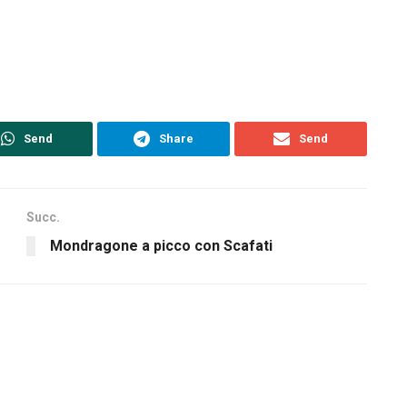
Send
Share
Send
Succ.
Mondragone a picco con Scafati