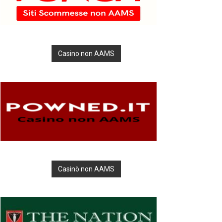
Casino non AAMS
Casinò non AAMS