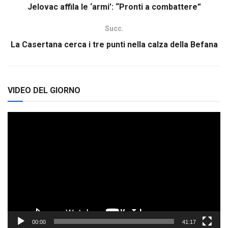
Jelovac affila le ‘armi’: “Pronti a combattere”
Succ.
La Casertana cerca i tre punti nella calza della Befana
VIDEO DEL GIORNO
Video
Player
00:00
41:17