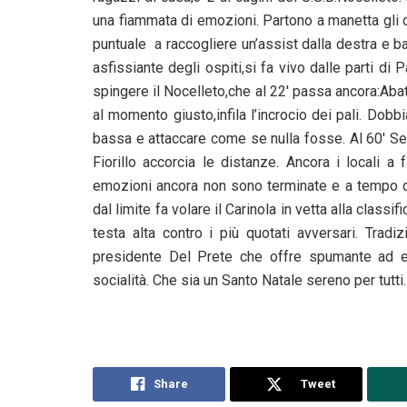
una fiammata di emozioni. Partono a manetta gli os
puntuale a raccogliere un’assist dalla destra e bat
asfissiante degli ospiti,si fa vivo dalle parti di 
spingere il Nocelleto,che al 22′ passa ancora:Aba
al momento giusto,infila l’incrocio dei pali. Dobb
bassa e attaccare come se nulla fosse. Al 60′ Sec
Fiorillo accorcia le distanze. Ancora i locali a
emozioni ancora non sono terminate e a tempo qu
dal limite fa volare il Carinola in vetta alla class
testa alta contro i più quotati avversari. Tradi
presidente Del Prete che offre spumante ad e
socialità. Che sia un Santo Natale sereno per tutti.
Share
Tweet