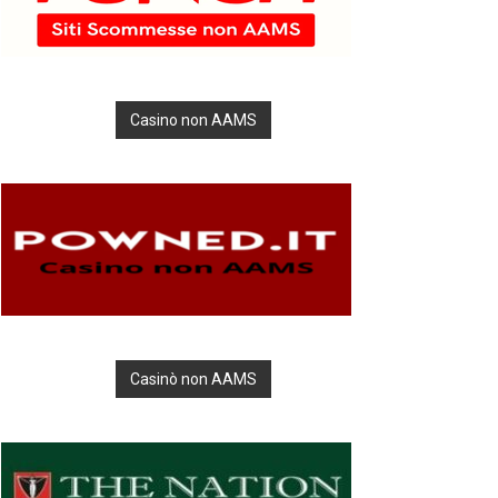
Casino non AAMS
Casinò non AAMS