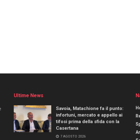
Ultime News
N
H
Savoia, Matachione fa il punto:
e
infortuni, mercato e appello ai
R
tifosi prima della sfida con la
S
Casertana
Ar
7 AGOSTO 2026