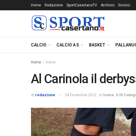
Home
Redazione
SportCasertanoTV
Archivio
Scrivici
CALCIO
CALCIO A 5
BASKET
PALLANU
Home
home
Al Carinola il derby
di
redazione
24 Dicembre 2012
in
home
,
II III Cate