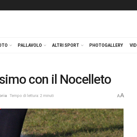
OTO
PALLAVOLO
ALTRI SPORT
PHOTOGALLERY
VI
ssimo con il Nocelleto
A
goria
Tempo di lettura: 2 minuti
A