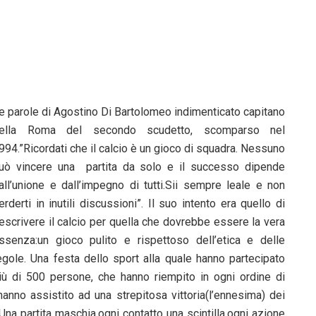
e parole di Agostino Di Bartolomeo indimenticato capitano
ella Roma del secondo scudetto, scomparso nel
994.”Ricordati che il calcio è un gioco di squadra. Nessuno
uò vincere una partita da solo e il successo dipende
all’unione e dall’impegno di tutti.Sii sempre leale e non
erderti in inutili discussioni”. Il suo intento era quello di
escrivere il calcio per quella che dovrebbe essere la vera
ssenza:un gioco pulito e rispettoso dell’etica e delle
egole. Una festa dello sport alla quale hanno partecipato
iù di 500 persone, che hanno riempito in ogni ordine di
hanno assistito ad una strepitosa vittoria(l’ennesima) dei
 Una partita maschia,ogni contatto una scintilla,ogni azione