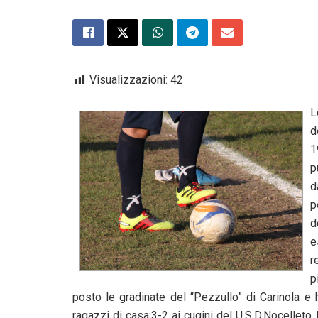
Visualizzazioni:
42
L
d
1
p
d
p
d
e
r
p
posto le gradinate del “Pezzullo” di Carinola e 
ragazzi di casa;3-2 ai cugini del U.S.D.Nocelleto.