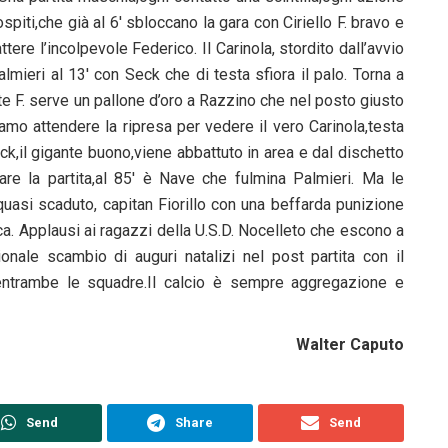
piti,che già al 6′ sbloccano la gara con Ciriello F. bravo e
tere l’incolpevole Federico. Il Carinola, stordito dall’avvio
Palmieri al 13′ con Seck che di testa sfiora il palo. Torna a
te F. serve un pallone d’oro a Razzino che nel posto giusto
iamo attendere la ripresa per vedere il vero Carinola,testa
k,il gigante buono,viene abbattuto in area e dal dischetto
 fare la partita,al 85′ è Nave che fulmina Palmieri. Ma le
asi scaduto, capitan Fiorillo con una beffarda punizione
ifica. Applausi ai ragazzi della U.S.D. Nocelleto che escono a
zionale scambio di auguri natalizi nel post partita con il
ntrambe le squadre.Il calcio è sempre aggregazione e
Walter Caputo
Send
Share
Send