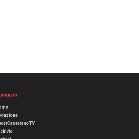
aviga in
ome
edazione
portCasertanoTV
chivio