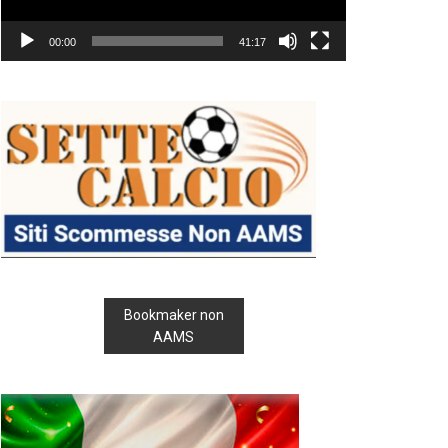
00:00
41:17
Bookmaker non
AAMS