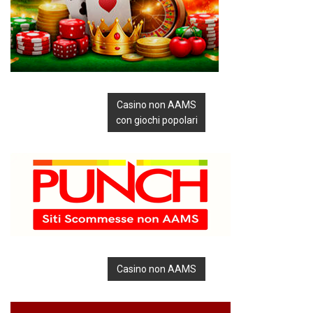
Casino non AAMS
con giochi popolari
Casino non AAMS