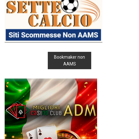
Bookmaker non
AAMS