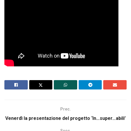
Prec.
Venerdì la presentazione del progetto ‘In…super…abili’
Succ.