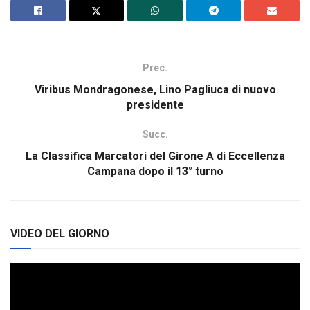
Prec.
Viribus Mondragonese, Lino Pagliuca di nuovo
presidente
Succ.
La Classifica Marcatori del Girone A di Eccellenza
Campana dopo il 13° turno
VIDEO DEL GIORNO
Video
Player