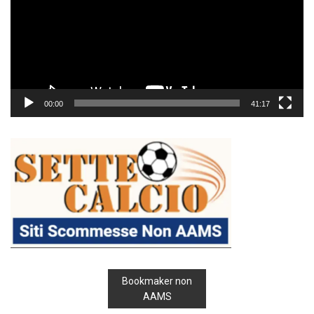
00:00
41:17
Bookmaker non
AAMS