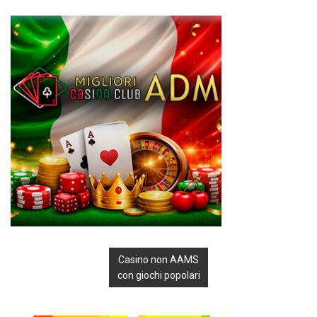
Casino non AAMS
con giochi popolari