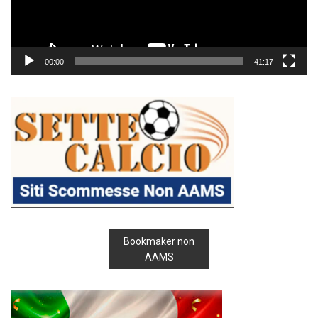
00:00
41:17
Bookmaker non
AAMS