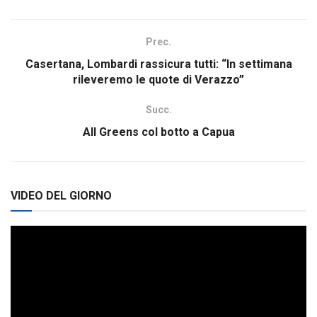
Prec.
Casertana, Lombardi rassicura tutti: “In settimana
rileveremo le quote di Verazzo”
Succ.
All Greens col botto a Capua
VIDEO DEL GIORNO
Video
Player