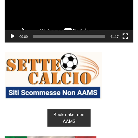
00:00
41:17
Bookmaker non
AAMS