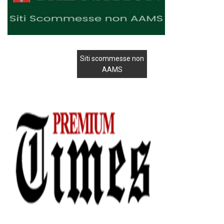
Siti scommesse non
AAMS