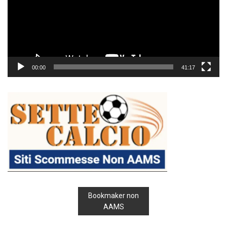
00:00
41:17
Bookmaker non
AAMS