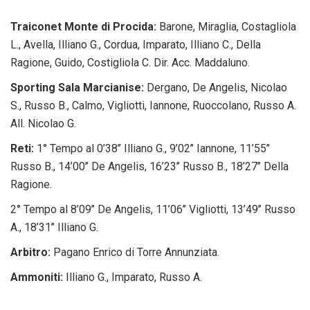
Traiconet Monte di Procida:
Barone, Miraglia, Costagliola
L., Avella, Illiano G., Cordua, Imparato, Illiano C., Della
Ragione, Guido, Costigliola C. Dir. Acc. Maddaluno.
Sporting Sala Marcianise:
Dergano, De Angelis, Nicolao
S., Russo B., Calmo, Vigliotti, Iannone, Ruoccolano, Russo A.
All. Nicolao G.
Reti:
1° Tempo al 0’38’’ Illiano G., 9’02’’ Iannone, 11’55’’
Russo B., 14’00’’ De Angelis, 16’23’’ Russo B., 18’27’’ Della
Ragione.
2° Tempo al 8’09’’ De Angelis, 11’06’’ Vigliotti, 13’49’’ Russo
A., 18’31’’ Illiano G.
Arbitro:
Pagano Enrico di Torre Annunziata.
Ammoniti:
Illiano G., Imparato, Russo A.