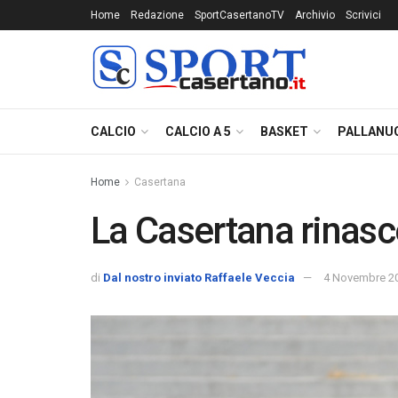
Home
Redazione
SportCasertanoTV
Archivio
Scrivici
CALCIO
CALCIO A 5
BASKET
PALLANU
Home
Casertana
La Casertana rinasc
di
Dal nostro inviato Raffaele Veccia
4 Novembre 2