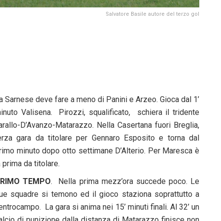
Salvatore Basile autore del terzo gol
a Sarnese deve fare a meno di Panini e Arzeo. Gioca dal 1’
inuto Valisena. Pirozzi, squalificato, schiera il tridente
arallo-D’Avanzo-Matarazzo. Nella Casertana fuori Breglia,
erza gara da titolare per Gennaro Esposito e torna dal
rimo minuto dopo otto settimane D’Alterio. Per Maresca è
a prima da titolare.
RIMO TEMPO
. Nella prima mezz’ora succede poco. Le
ue squadre si temono ed il gioco staziona soprattutto a
entrocampo. La gara si anima nei 15’ minuti finali. Al 32’ un
alcio di punizione dalla distanza di Matarazzo finisce non