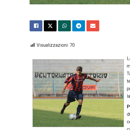
Visualizzazioni:
70
L
m
T
t
p
l
P
d
c
c