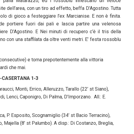
de palla Matarazzo, ed i rossoblu innescano un veloce
 dell’area, con un tiro ad effetto, beffa D’Agostino. Tutta
olo di gioco a festeggiare l’ex Marcianise. E non è finita.
de portiere fuori dai pali e lascia partire una velenosa
ere D’Agostino. E Nei minuti di recupero c’è il tris della
 con una staffilata da oltre venti metri. E’ festa rossoblu
 consecutive) e torna prepotentemente alla vittoria
ardi che mai.
-CASERTANA 1-3
aucci, Monti, Errico, Alleruzzo, Tarallo (22’ st Siano),
di, Lenci, Caponigro, Di Palma, D’Imporzano. All.: E.
sca, P. Esposito, Scognamiglio (34’ st Bacio Terracino),
o, Majella (8’ st Palumbo). A disp.: Di Costanzo, Breglia,