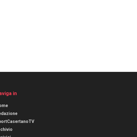
aviga in
ome
edazione
portCasertanoTV
chivio