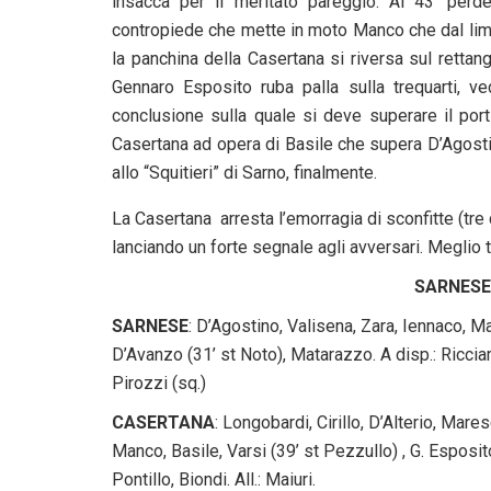
insacca per il meritato pareggio. Al 43’ per
contropiede che mette in moto Manco che dal limite
la panchina della Casertana si riversa sul rettang
Gennaro Esposito ruba palla sulla trequarti, ve
conclusione sulla quale si deve superare il porti
Casertana ad opera di Basile che supera D’Agostino
allo “Squitieri” di Sarno, finalmente.
La Casertana arresta l’emorragia di sconfitte (tre
lanciando un forte segnale agli avversari. Meglio t
SARNESE
SARNESE
: D’Agostino, Valisena, Zara, Iennaco, Mar
D’Avanzo (31’ st Noto), Matarazzo. A disp.: Ricciar
Pirozzi (sq.)
CASERTANA
: Longobardi, Cirillo, D’Alterio, Mare
Manco, Basile, Varsi (39’ st Pezzullo) , G. Esposit
Pontillo, Biondi. All.: Maiuri.