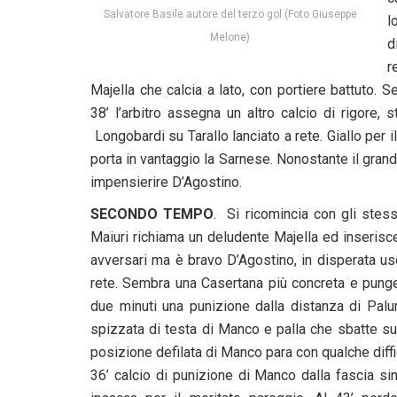
Salvatore Basile autore del terzo gol (Foto Giuseppe
l
Melone)
d
r
Majella che calcia a lato, con portiere battuto. 
38’ l’arbitro assegna un altro calcio di rigore, 
Longobardi su Tarallo lanciato a rete. Giallo per i
porta in vantaggio la Sarnese. Nonostante il gran
impensierire D’Agostino.
SECONDO TEMPO
. Si ricomincia con gli stess
Maiuri richiama un deludente Majella ed inserisc
avversari ma è bravo D’Agostino, in disperata us
rete. Sembra una Casertana più concreta e punge
due minuti una punizione dalla distanza di Palum
spizzata di testa di Manco e palla che sbatte sul 
posizione defilata di Manco para con qualche diffi
36’ calcio di punizione di Manco dalla fascia si