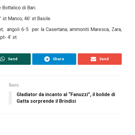
 Bottalico di Bari.
3’ st Manco, 46’ st Basile.
6’ pt; angoli 6-5 per la Casertana; ammoniti Maresca, Zara,
pt- 4’ st.
Send
Share
Send
Succ.
Gladiator da incanto al “Fanuzzi”, il bolide di
Gatta sorprende il Brindisi