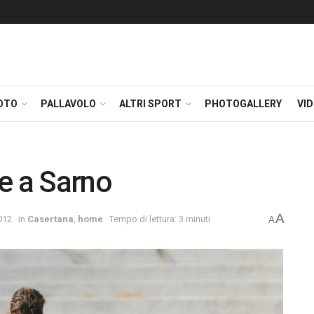
OTO
PALLAVOLO
ALTRI SPORT
PHOTOGALLERY
VI
e a Sarno
A
012
in
Casertana
,
home
Tempo di lettura: 3 minuti
A