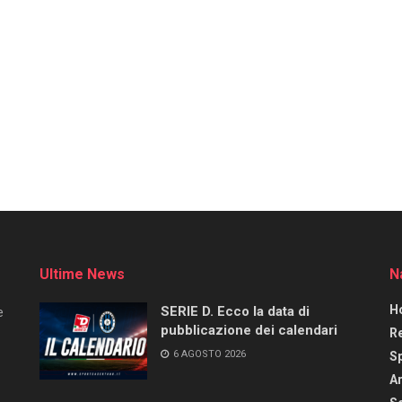
Ultime News
N
H
SERIE D. Ecco la data di
e
pubblicazione dei calendari
R
6 AGOSTO 2026
S
Ar