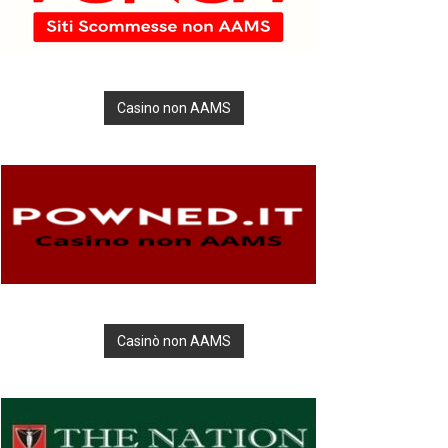
Casino non AAMS
Casinò non AAMS