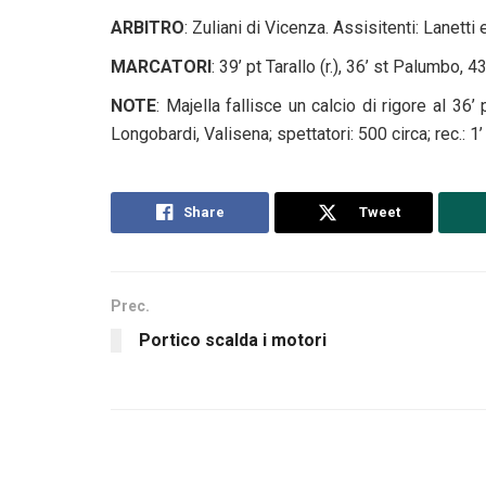
ARBITRO
: Zuliani di Vicenza. Assisitenti: Lanetti e
MARCATORI
: 39’ pt Tarallo (r.), 36’ st Palumbo, 4
NOTE
: Majella fallisce un calcio di rigore al 3
Longobardi, Valisena; spettatori: 500 circa; rec.: 1’ 
Share
Tweet
Prec.
Portico scalda i motori