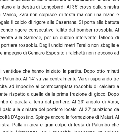
ontano alla destra di Longobardi. Al 35’ cross dalla sinistra
i Manco, Zara non colpisce di testa ma con una mano e
egala il calcio di rigore alla Casertana. Si porta alla battuta
Secondo rigore consecutivo fallito dal bomber rossoblu. Al
stavolta alla Sarnese, per un dubbio intervento falloso di
l portiere rossoblu. Dagli undici metri Tarallo non sbaglia e
de impegno di Gennaro Esposito i falchetti non riescono ad
i ventidue che hanno iniziato la partita. Dopo otto minuti
e Palumbo. Al 14’ va via centralmente Varsi superando tre
cita, ad impedire al centrocampista rossoblu di calciare a
nte rispetto a quella della prima frazione di gioco. Dopo
bo è parata a terra dal portiere. Al 23’ angolo di Varsi,
palo alla sinistra del portiere locale. Al 27’ punizione da
coltà D’Agostino. Spinge ancora la formazione di Maiuri. Al
nistra. Palla in area e gran colpo di testa di Palumbo che