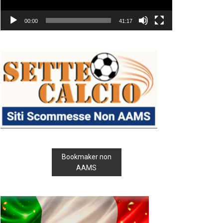
00:00
41:17
Bookmaker non
AAMS