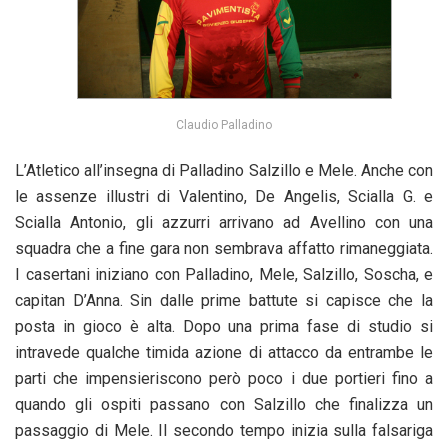
Claudio Palladino
L’Atletico all’insegna di Palladino Salzillo e Mele. Anche con
le assenze illustri di Valentino, De Angelis, Scialla G. e
Scialla Antonio, gli azzurri arrivano ad Avellino con una
squadra che a fine gara non sembrava affatto rimaneggiata.
I casertani iniziano con Palladino, Mele, Salzillo, Soscha, e
capitan D’Anna. Sin dalle prime battute si capisce che la
posta in gioco è alta. Dopo una prima fase di studio si
intravede qualche timida azione di attacco da entrambe le
parti che impensieriscono però poco i due portieri fino a
quando gli ospiti passano con Salzillo che finalizza un
passaggio di Mele. Il secondo tempo inizia sulla falsariga