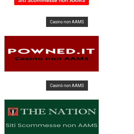
Casino non AAMS
Casinò non AAMS