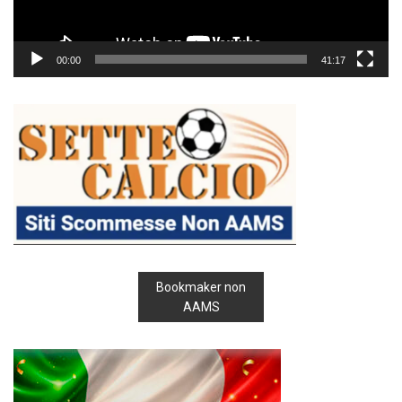
00:00
41:17
Bookmaker non
AAMS