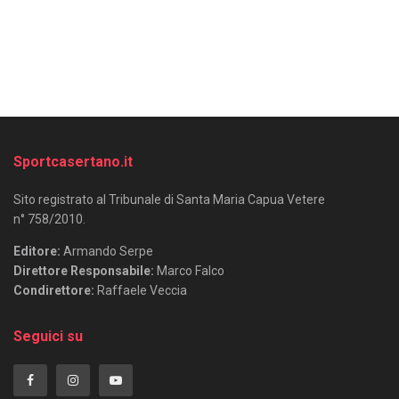
Sportcasertano.it
Sito registrato al Tribunale di Santa Maria Capua Vetere
n° 758/2010.
Editore:
Armando Serpe
Direttore Responsabile:
Marco Falco
Condirettore:
Raffaele Veccia
Seguici su