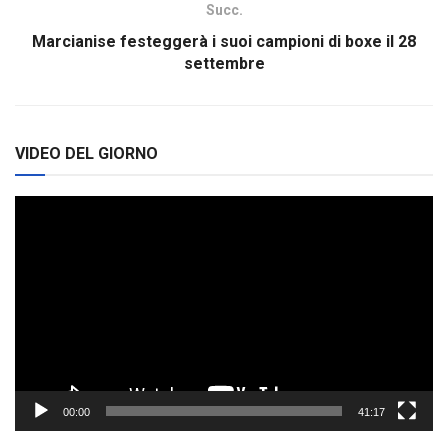
Succ.
Marcianise festeggerà i suoi campioni di boxe il 28
settembre
VIDEO DEL GIORNO
Video
Player
00:00
41:17