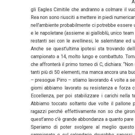
A
gli Eagles Cimitile che andranno a colmare il vuo
Rea non sono riusciti a mettere in piedi numeri
nell’ambiente probabilmente ci potrebbe essere 
e le napoletane (assieme ai gialloblù, unico team
restanti sei con le avellinesi, le salernitane ed
Anche se quest’ultima ipotesi sta trovando dell
campionato a 14, molto lungo e combattuto. Tornan
che affronterà il primo torneo di C, dichiara: “N
tanti più di 50 elementi, ma manca ancora una buo
– presogue Pirro – stiamo lavorando 4 volte a set
giorni abbiamo lavorato su resistenza e forza 
Eccellenza, per poi stabilizzare i carichi nella t
Abbiamo toccato soltanto due volte il pallone p
ragazzi perché effettivamente non so che giro
quest’anno c’è grande abbondanza a quanto pare e 
Speriamo di poter svolgere al meglio questo 
campionato e sul calendario dovrebbe sapersi a