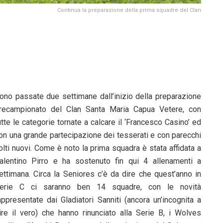
Continua la preparazione della prima squadre del Clan
ono passate due settimane dall’inizio della preparazione
recampionato del Clan Santa Maria Capua Vetere, con
utte le categorie tornate a calcare il ‘Francesco Casino’ ed
on una grande partecipazione dei tesserati e con parecchi
olti nuovi. Come è noto la prima squadra è stata affidata a
alentino Pirro e ha sostenuto fin qui 4 allenamenti a
ettimana. Circa la Seniores c’è da dire che quest’anno in
erie C ci saranno ben 14 squadre, con le novità
appresentate dai Gladiatori Sanniti (ancora un’incognita a
ire il vero) che hanno rinunciato alla Serie B, i Wolves