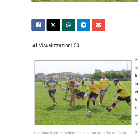
Visualizzazioni:
53
S
p
t
c
v
V
s
S
r
d
Continua la preparazione della prima squadre del Clan