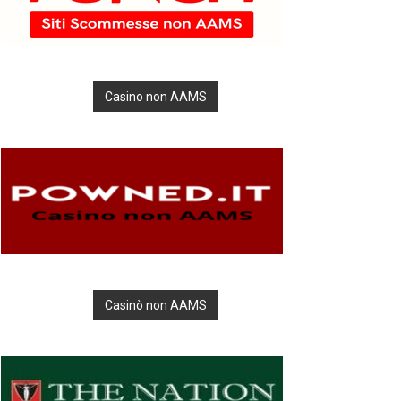
Casino non AAMS
Casinò non AAMS