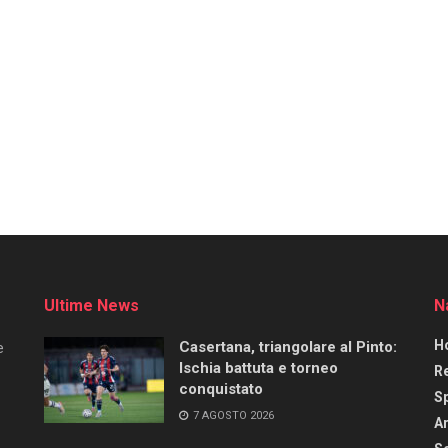
Ultime News
N
H
Casertana, triangolare al Pinto:
e
Ischia battuta e torneo
R
conquistato
S
7 AGOSTO 2026
Ar