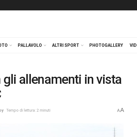
OTO
PALLAVOLO
ALTRI SPORT
PHOTOGALLERY
VI
 gli allenamenti in vista
C
A
by
Tempo di lettura: 2 minuti
A