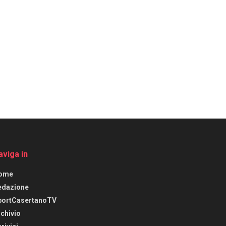
aviga in
ome
edazione
portCasertanoTV
chivio