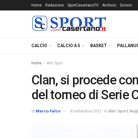
Home
Redazione
SportCasertanoTV
Archivio
Scrivici
CALCIO
CALCIO A 5
BASKET
PALLANU
Home
Altri Sport
Clan, si procede con
del torneo di Serie 
di
Marco Falco
8 Settembre 2012
in
Altri Sport
,
Rug