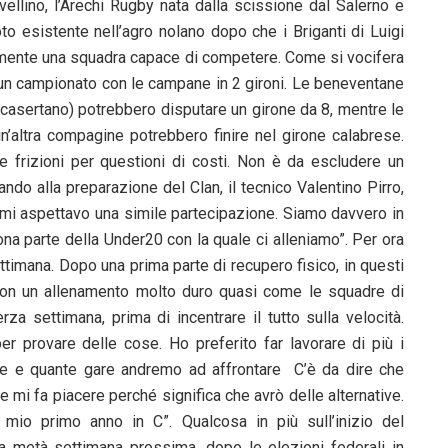
vellino, l’Arechi Rugby nata dalla scissione dal Salerno e
to esistente nell’agro nolano dopo che i Briganti di Luigi
camente una squadra capace di competere. Come si vocifera
un campionato con le campane in 2 gironi. Le beneventane
 casertano) potrebbero disputare un girone da 8, mentre le
 un’altra compagine potrebbero finire nel girone calabrese.
e frizioni per questioni di costi. Non è da escludere un
do alla preparazione del Clan, il tecnico Valentino Pirro,
on mi aspettavo una simile partecipazione. Siamo davvero in
na parte della Under20 con la quale ci alleniamo”. Per ora
timana. Dopo una prima parte di recupero fisico, in questi
con un allenamento molto duro quasi come le squadre di
erza settimana, prima di incentrare il tutto sulla velocità.
er provare delle cose. Ho preferito far lavorare di più i
ne e quante gare andremo ad affrontare C’è da dire che
mi fa piacere perché significa che avrò delle alternative.
mio primo anno in C”. Qualcosa in più sull’inizio del
 metà settimana prossima, dopo le elezioni federali in