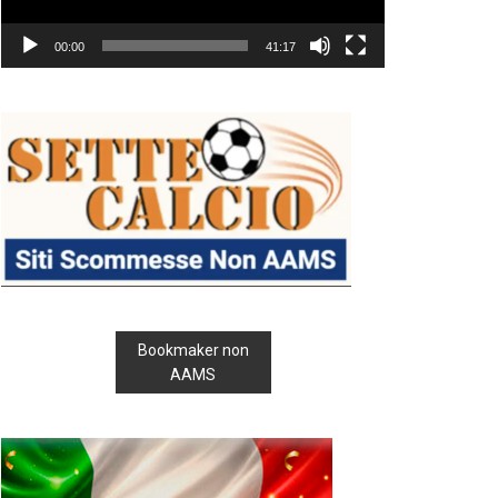
00:00
41:17
Bookmaker non
AAMS