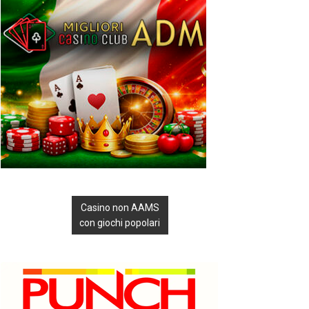
Casino non AAMS
con giochi popolari