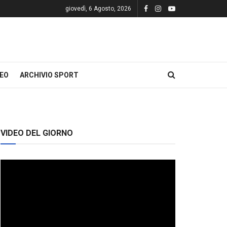
giovedì, 6 Agosto, 2026
DEO
ARCHIVIO SPORT
VIDEO DEL GIORNO
Video
Player