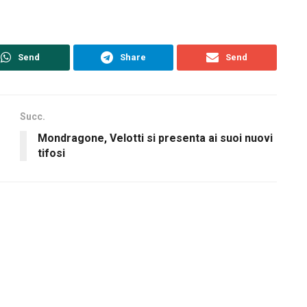
Send
Share
Send
Succ.
Mondragone, Velotti si presenta ai suoi nuovi
tifosi