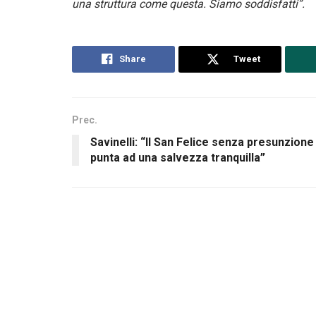
una struttura come questa. Siamo soddisfatti”.
Share
Tweet
Prec.
Savinelli: “Il San Felice senza presunzione
punta ad una salvezza tranquilla”