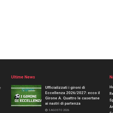
Ultime News
N
H
Ufficializzati i gironi di
e
Eccellenza 2026/2027: ecco il
R
Girone A. Quattro le casertane
S
ai nastri di partenza
Ar
5 AGOSTO 2026