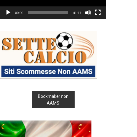
00:00
41:17
Bookmaker non
AAMS