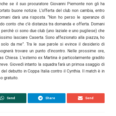
nche se il suo procuratore Giovanni Piemonte non gli ha
ortato buone notizie. L’offerta del club non cambia, entro
omani darà una risposta. “Non ho perso le speranze di
do conto che c’è distanza tra domanda e offerta. Domani
 perchè ci sono due club (uno laziale e uno pugliese) che
issimo lasciare Caserta. Sono affezionato alla piazza, ho
 solo da me”. Tra le sue parole si evince il desiderio di
isognerà trovare un punto d’incontro. Nelle prossime ore,
olas Chiesa. L’esterno ex Martina è particolarmente gradito
breve. Giovedì intanto la squadra farà un primoa ssaggio di
el debutto in Coppa Italia contro il Cynthia. Il match è in
o gratuito.
Send
Share
Send