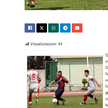
Visualizzazioni:
44
Q
s
S
f
c
f
g
c
M