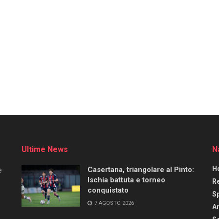
Ultime News
N
H
Casertana, triangolare al Pinto:
e
Ischia battuta e torneo
R
conquistato
S
7 AGOSTO 2026
Ar