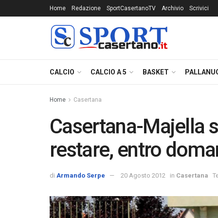
Home
Redazione
SportCasertanoTV
Archivio
Scrivici
CALCIO
CALCIO A 5
BASKET
PALLANU
Home
Casertana
Casertana-Majella si
restare, entro doman
di
Armando Serpe
20 Agosto 2012
in
Casertana
T