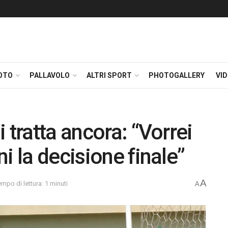
OTO
PALLAVOLO
ALTRI SPORT
PHOTOGALLERY
VI
 tratta ancora: “Vorrei
i la decisione finale”
A
empo di lettura: 1 minuti
A