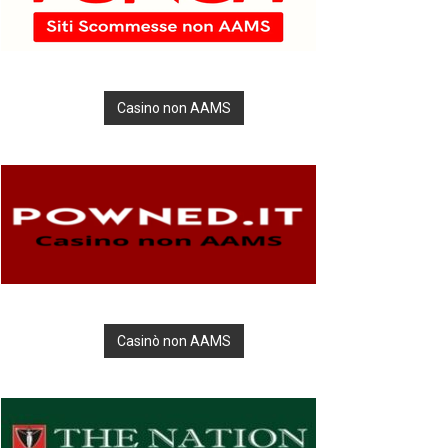
Casino non AAMS
Casinò non AAMS