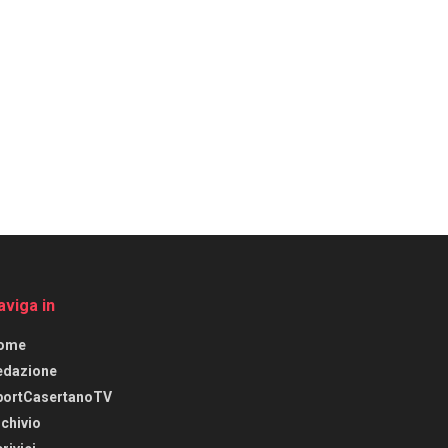
aviga in
ome
edazione
portCasertanoTV
chivio