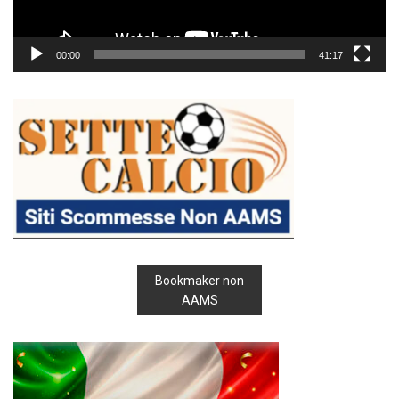
00:00
41:17
Bookmaker non
AAMS