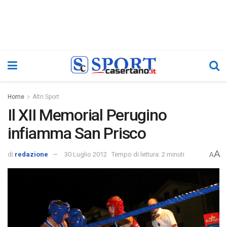
Home
Altri Sport
Il XII Memorial Perugino
infiamma San Prisco
A
di
redazione
30 Luglio 2012
Tempo di lettura: 2 minuti
A