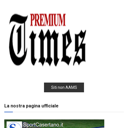
Siti non AAMS
La nostra pagina ufficiale