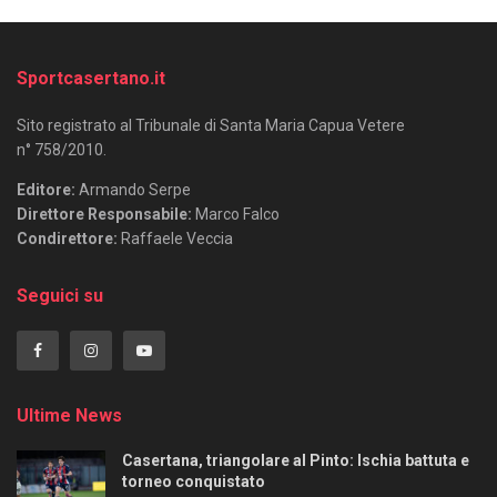
Sportcasertano.it
Sito registrato al Tribunale di Santa Maria Capua Vetere
n° 758/2010.
Editore:
Armando Serpe
Direttore Responsabile:
Marco Falco
Condirettore:
Raffaele Veccia
Seguici su
Ultime News
Casertana, triangolare al Pinto: Ischia battuta e
torneo conquistato