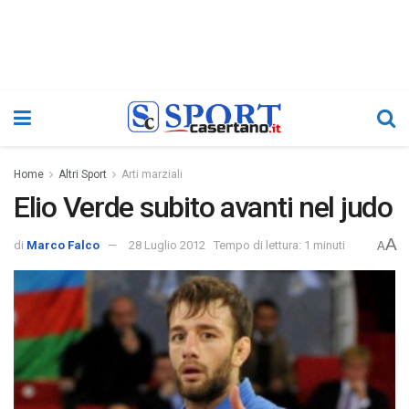
Home
Altri Sport
Arti marziali
Elio Verde subito avanti nel judo
A
di
Marco Falco
28 Luglio 2012
Tempo di lettura: 1 minuti
A