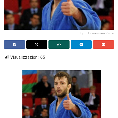
Il judoka aversano Verde
Visualizzazioni:
65