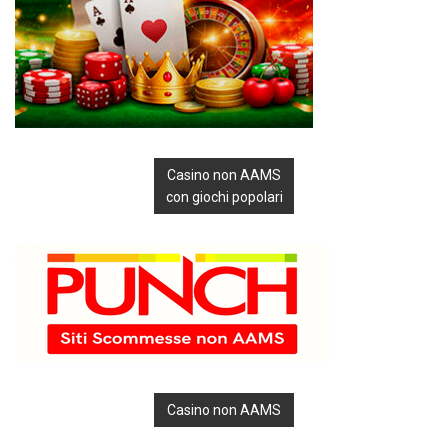
Casino non AAMS
con giochi popolari
Casino non AAMS