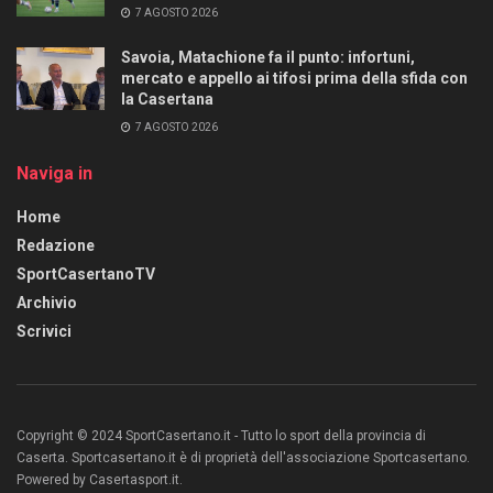
7 AGOSTO 2026
Savoia, Matachione fa il punto: infortuni,
mercato e appello ai tifosi prima della sfida con
la Casertana
7 AGOSTO 2026
Naviga in
Home
Redazione
SportCasertanoTV
Archivio
Scrivici
Copyright © 2024 SportCasertano.it - Tutto lo sport della provincia di
Caserta. Sportcasertano.it è di proprietà dell'associazione Sportcasertano.
Powered by Casertasport.it.