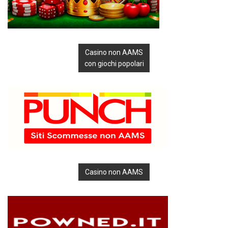
Casino non AAMS
con giochi popolari
Casino non AAMS