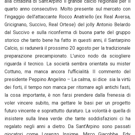
alla cittadina di Sant’Arpino il grande calcio regionale per il
quarto anno consecutivo. Molto presente sul mercato con
l’ingaggio dell’attaccante Rocco Anatriello (ex Real Aversa,
Gricignano, Succivo, Real Ortese) del jolly Antonio Belardo
dal Succivo e sulla riconferma di buona parte del gruppo
storico che tanto bene ha fatto in questi anni, il Santarpino
Calcio, si radunerà il prossimo 20 agosto per la tradizionale
preparazione precampionato. L’unico nodo da sciogliere
riguarda il tecnico. La società sembra orientata su mister
Cottuno, ma manca ancora l’ufficialità. Il commento del
presidente Peppino Angelino – La calma, si dice sia la virtù
dei forti, il tempo non manca per ritornare agli antichi fasti,
la cosa importante, è non farsi prendere dalla frenesia di
voler vincere subito, ma gettare le basi per un progetto
futuro vincente e soprattutto duraturo. La volontà è quella di
insistere sulla linea verde che tante soddisfazioni ci ha
regalato negli anni a dietro. Da Sant’Arpino sono passati
giocatori come Lorenzo Insigne, Mirco Giacobbe, Edy