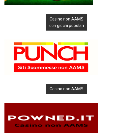
Casino non AAMS
con giochi popolari
Casino non AAMS