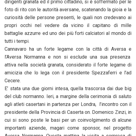
dirigenti granata ed il primo cittadino, si è soffermato per le
foto di rito con le autorità aversane, scatenando la gioia e la
curiosità delle persone presenti, le quali non credevano ai
propri occhi nel vedere da vicino il capitano di mille
battaglie azzurre ed uno dei più forti calciatori al mondo di
tutti i tempi.
Cannavaro ha un forte legame con la città di Aversa e
l’Aversa Normanna e non si esclude una sua presenza
attiva nella società granata, considerato il forte legame di
amicizia che lo lega con il presidente Spezzaferri e l’ad
Cecere.
E’ stata una due giorni intesa, quella trascorsa dai due big
del club normanno. Ieri, a margine della cerimonia di saluto
agli atleti casertani in partenza per Londra, l’incontro con il
presidente della Provincia di Caserta on. Domenico Zinzi, in
cui si sono poste le basi per un coinvolgimento di alcune
importanti aziende, magari come sponsor, nel progetto
Aversa Normanna. Questa mattina la visita a sorpresa di