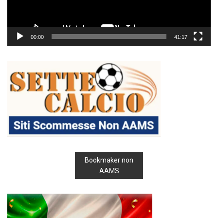
00:00
41:17
Bookmaker non
AAMS