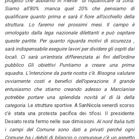
progetto che abbiamo in mente di riqualificare la zona.
Siamo all’80% :manca quel 20% che pensiamo di
qualificare quanto prima e sarà il fiore all’occhiello della
struttura. Lo faremo nei prossimi mesi. Il campo è
omologato dalla lega nazionale dilettanti e può ospitare
queste partite. Per quanto riguarda motivi di sicurezza ,
sarà indispensabile eseguire lavori per dividere gli ospiti dai
locali. Ci sarà un’entrata differenziata ai fini dell’ordine
pubblico Gli obiettivi Puntiamo a creare una prima
squadra. L’intenzione da parte nostra c’è. Bisogna valutare
ovviamente costi e benefici dell’operazione. Il grande
entusiasmo che stiamo creando adesso a Marcianise
potrebbe portare una splendida novità al di là della
categoria.
Le strutture sportive. A SanNicola venerdì scorso
c’è stata una protesta pacifica dei tifosi. Il presidente
Desiato resta fermo nelle sue dimissioni.
Al nord Italia tutti
i campi del Comune sono dati a privati perché ogni
Comune ha i debiti di bilancio o comunque c’è un aspetto