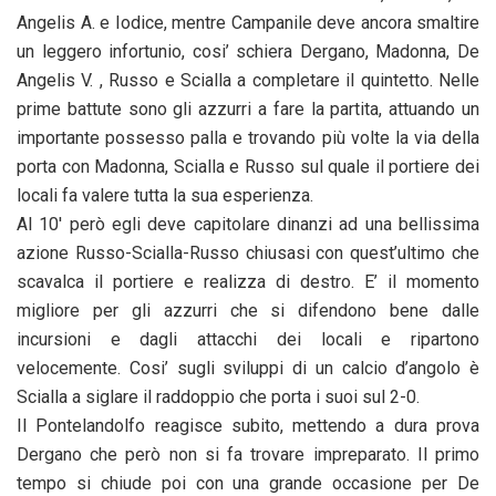
Angelis A. e Iodice, mentre Campanile deve ancora smaltire
un leggero infortunio, cosi’ schiera Dergano, Madonna, De
Angelis V. , Russo e Scialla a completare il quintetto. Nelle
prime battute sono gli azzurri a fare la partita, attuando un
importante possesso palla e trovando più volte la via della
porta con Madonna, Scialla e Russo sul quale il portiere dei
locali fa valere tutta la sua esperienza.
Al 10′ però egli deve capitolare dinanzi ad una bellissima
azione Russo-Scialla-Russo chiusasi con quest’ultimo che
scavalca il portiere e realizza di destro. E’ il momento
migliore per gli azzurri che si difendono bene dalle
incursioni e dagli attacchi dei locali e ripartono
velocemente. Cosi’ sugli sviluppi di un calcio d’angolo è
Scialla a siglare il raddoppio che porta i suoi sul 2-0.
Il Pontelandolfo reagisce subito, mettendo a dura prova
Dergano che però non si fa trovare impreparato. Il primo
tempo si chiude poi con una grande occasione per De