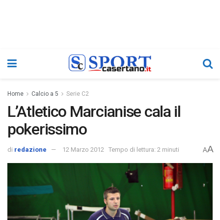
Home
Calcio a 5
Serie C2
L’Atletico Marcianise cala il
pokerissimo
A
di
redazione
12 Marzo 2012
Tempo di lettura: 2 minuti
A