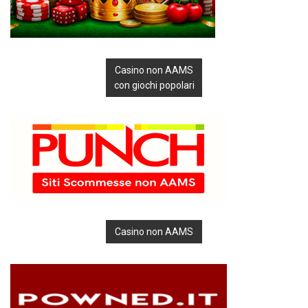
Casino non AAMS
con giochi popolari
Casino non AAMS