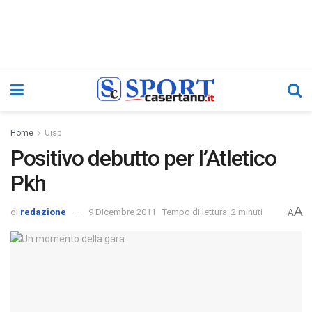
Home
Uisp
Positivo debutto per l’Atletico
Pkh
A
di
redazione
9 Dicembre 2011
Tempo di lettura: 2 minuti
A