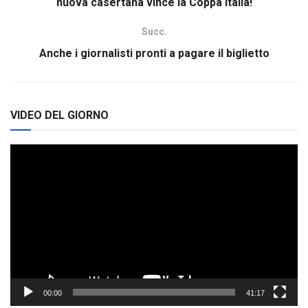
nuova casertana vince la Coppa Italia!
Succ.
Anche i giornalisti pronti a pagare il biglietto
VIDEO DEL GIORNO
Video
Player
00:00
41:17