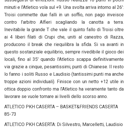
minuti e l’Atletico vola sul +9. Una svolta arriva intorno al 26′:
Troisi commette due falli in un soffio, non pago inveisce
contro l’arbitro Alfieri scagliando la canotta a terra.
Inevitabile la grande T che vale il quinto fallo di Troisi oltre
ai 4 liberi filati di Crupi che, uniti al canestro di Razza,
producono il break che riequilibra la sfida. Si va avanti in
questo sostanziale equilibrio, sempre rivedibile il gioco dei
locali, fino al 35′ quando l’Atletico scappa definitivamente
via grazie a cinque, pesantissimi, punti di Chianese. Il resto
lo fanno i soliti Russo e Laudisio (tantissimi punti ma anche
troppe azioni individuali). Finisce con un netto +12 utile in
ottica doppio confronto ma l’Atletico ha veramente tanto da
lavorare se vuole tornare ai livelli dello scorso anno.
ATLETICO PKH CASERTA – BASKET&FRIENDS CASERTA
85-73
ATLETICO PKH CASERTA: Di Silvestro, Marcelletti, Laudisio