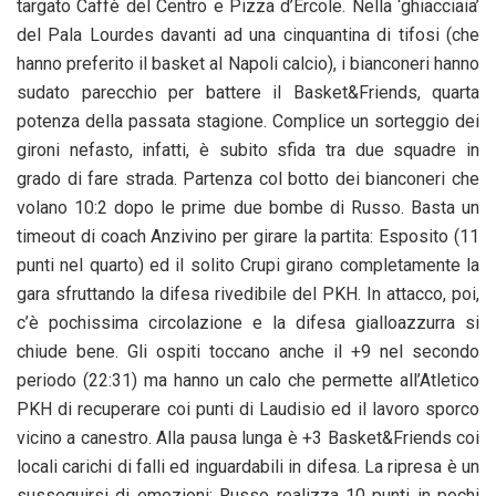
targato Caffè del Centro e Pizza d’Ercole. Nella ‘ghiacciaia’
del Pala Lourdes davanti ad una cinquantina di tifosi (che
hanno preferito il basket al Napoli calcio), i bianconeri hanno
sudato parecchio per battere il Basket&Friends, quarta
potenza della passata stagione. Complice un sorteggio dei
gironi nefasto, infatti, è subito sfida tra due squadre in
grado di fare strada. Partenza col botto dei bianconeri che
volano 10:2 dopo le prime due bombe di Russo. Basta un
timeout di coach Anzivino per girare la partita: Esposito (11
punti nel quarto) ed il solito Crupi girano completamente la
gara sfruttando la difesa rivedibile del PKH. In attacco, poi,
c’è pochissima circolazione e la difesa gialloazzurra si
chiude bene. Gli ospiti toccano anche il +9 nel secondo
periodo (22:31) ma hanno un calo che permette all’Atletico
PKH di recuperare coi punti di Laudisio ed il lavoro sporco
vicino a canestro. Alla pausa lunga è +3 Basket&Friends coi
locali carichi di falli ed inguardabili in difesa. La ripresa è un
susseguirsi di emozioni: Russo realizza 10 punti in pochi