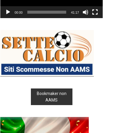
00:00
41:17
Bookmaker non
AAMS