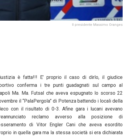
Il presidente Massimo Oranges
iustizia è fatta!!! E’ proprio il caso di dirlo, il giudice
portivo conferma i tre punti guadagnati sul campo al
apoli Ma. Ma. Futsal che aveva espugnato lo scorso 22
ovembre il “PalaPergola” di Potenza battendo i locali della
eco con il risultato di 0-3. Afine gara i lucani avevano
reannunciato reclamo avverso alla posizione di
esseramento di Vitor Engler Cani che aveva esordito
roprio in quella gara ma la stessa società si era dichiarata