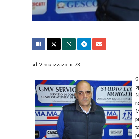
Visualizzazioni:
78
G
s
N
n
M
p
t
p