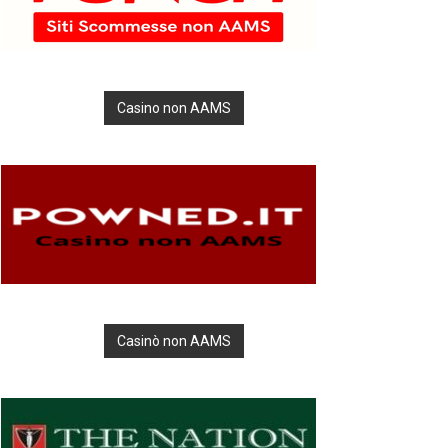
Casino non AAMS
Casinò non AAMS