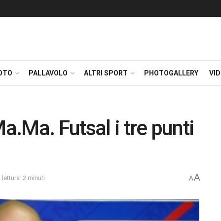
OTO
PALLAVOLO
ALTRI SPORT
PHOTOGALLERY
VI
a.Ma. Futsal i tre punti
A
lettura: 2 minuti
A