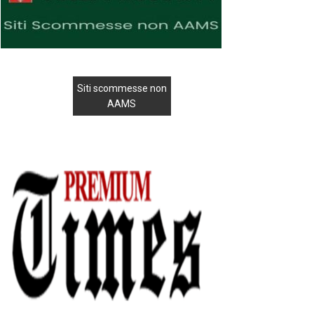
Siti scommesse non
AAMS