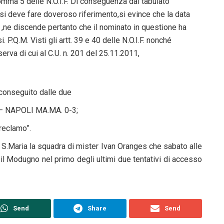
 comma 5 delle N.O.I.F. Di conseguenza dal tabulato
e si deve fare doveroso riferimento,si evince che la data
ne discende pertanto che il nominato in questione ha
i. P.Q.M. Visti gli artt. 39 e 40 delle N.O.I.F. nonché
erva di cui al C.U. n. 201 del 25.11.2011,
o conseguito dalle due
A– NAPOLI MA.MA. 0-3;
 reclamo”.
 S.Maria la squadra di mister Ivan Oranges che sabato alle
 il Modugno nel primo degli ultimi due tentativi di accesso
Send
Share
Send