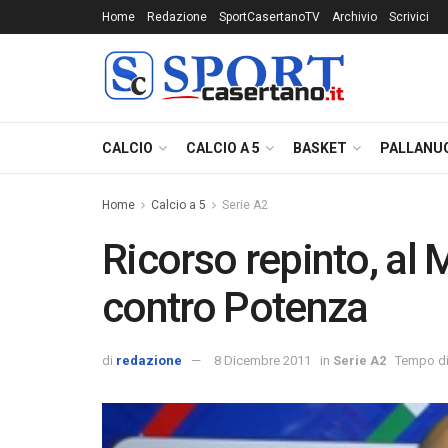
Home
Redazione
SportCasertanoTV
Archivio
Scrivici
CALCIO
CALCIO A 5
BASKET
PALLANU
Home
Calcio a 5
Serie A2
Ricorso repinto, al M
contro Potenza
di
redazione
8 Dicembre 2011
in
Serie A2
Tempo di 