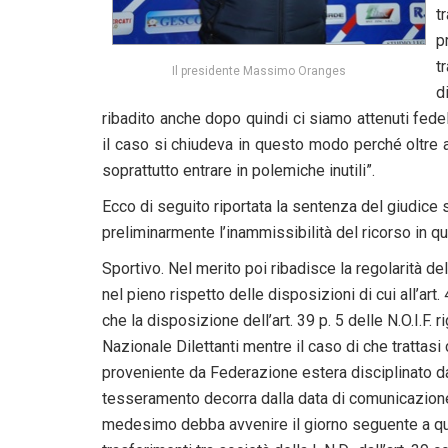
t
p
t
Il presidente Massimo Oranges
d
ribadito anche dopo quindi ci siamo attenuti fede
il caso si chiudeva in questo modo perché oltre a
soprattutto entrare in polemiche inutili”.
Ecco di seguito riportata la sentenza del giudic
preliminarmente l’inammissibilità del ricorso in q
Sportivo. Nel merito poi ribadisce la regolarità 
nel pieno rispetto delle disposizioni di cui all’art
che la disposizione dell’art. 39 p. 5 delle N.O.I.F. 
Nazionale Dilettanti mentre il caso di che trattasi
proveniente da Federazione estera disciplinato dall
tesseramento decorra dalla data di comunicazione d
medesimo debba avvenire il giorno seguente a qu