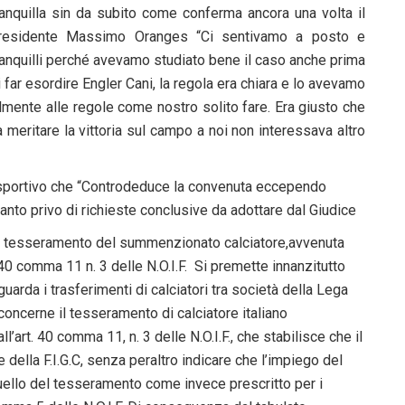
ranquilla sin da subito come conferma ancora una volta il
residente Massimo Oranges “Ci sentivamo a posto e
ranquilli perché avevamo studiato bene il caso anche prima
i far esordire Engler Cani, la regola era chiara e lo avevamo
lmente alle regole come nostro solito fare. Era giusto che
 meritare la vittoria sul campo a noi non interessava altro
e sportivo che “Controdeduce la convenuta eccependo
uanto privo di richieste conclusive da adottare dal Giudice
del tesseramento del summenzionato calciatore,avvenuta
. 40 comma 11 n. 3 delle N.O.I.F. Si premette innanzitutto
riguarda i trasferimenti di calciatori tra società della Lega
 concerne il tesseramento di calciatore italiano
’art. 40 comma 11, n. 3 delle N.O.I.F., che stabilisce che il
ella F.I.G.C, senza peraltro indicare che l’impiego del
ello del tesseramento come invece prescritto per i