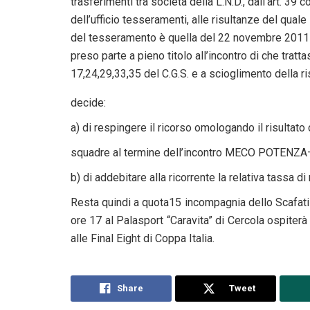
trasferimenti tra società della L.N.D., dall’art. 39
dell’ufficio tesseramenti, alle risultanze del qual
del tesseramento è quella del 22 novembre 2011 ,
preso parte a pieno titolo all’incontro di che trattas
17,24,29,33,35 del C.G.S. e a scioglimento della ris
decide:
a) di respingere il ricorso omologando il risultat
squadre al termine dell’incontro MECO POTENZ
b) di addebitare alla ricorrente la relativa tassa di
Resta quindi a quota15 incompagnia dello Scafati
ore 17 al Palasport “Caravita” di Cercola ospiterà
alle Final Eight di Coppa Italia.
Share
Tweet