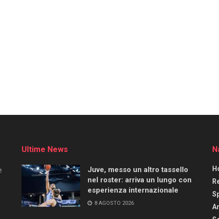
Ultime News
N
H
Juve, messo un altro tassello
e
nel roster: arriva un lungo con
R
esperienza internazionale
S
8 AGOSTO 2026
Ar