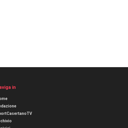
aviga in
ome
edazione
portCasertanoTV
chivio