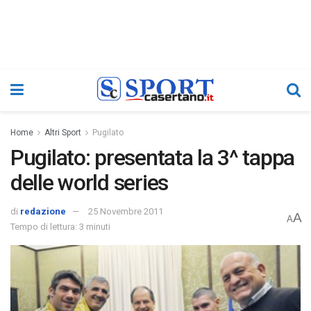
Home
Altri Sport
Pugilato
Pugilato: presentata la 3^ tappa
delle world series
di
redazione
25 Novembre 2011
A
A
Tempo di lettura: 3 minuti