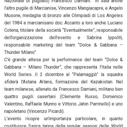
Nazionale di pugilato) Francesco Damiani. In sala anche
l’altro pugile di Marcianise, Vincenzo Mangiacapre, e Angelo
Musone, medaglia di bronzo alle Olimpiadi di Los Angeles
del 1984 e marcianisano doc. Accanto a loro anche Luciano
Cotena, titolare della società “Eventualmente”, responsabile
dell’organizzazione dell’evento e Sabrina Ippoliti,
responsabile marketing del team “Dolce & Gabbana –
Thunder Milano”
C’è grande attesa per la performance del team “Dolce &
Gabbana – Milano Thunder”, che rappresenta l’Italia nelle
World Series. Il 2 dicembre al “Palamaggiò” la squadra
sfiderà l’Astana Arlans, formazione del Kazakistan. Nel
team milanese, allenato da Francesco Damiani, militano ben
quattro pugili casertani (Clemente Russo, Domenico
Valentino, Raffaele Munno e Vittorio Jahin Parrinello) e uno
napoletano (Vincenzo Picardi).
L’evento ricopre un’importanza particolare, in quanto
costituisce l’unica tappa della regular season delle World