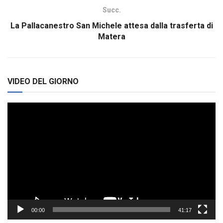
Succ.
La Pallacanestro San Michele attesa dalla trasferta di
Matera
VIDEO DEL GIORNO
Video
Player
00:00
41:17