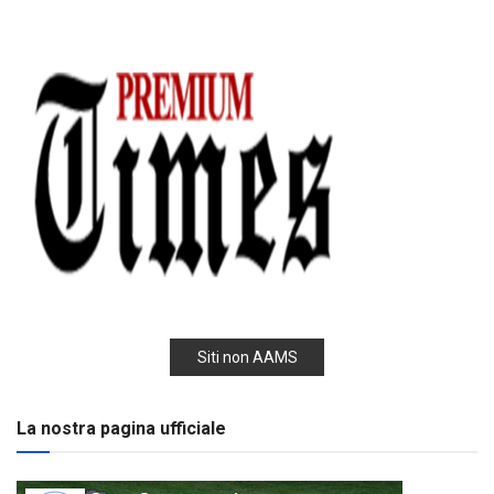
Siti non AAMS
La nostra pagina ufficiale