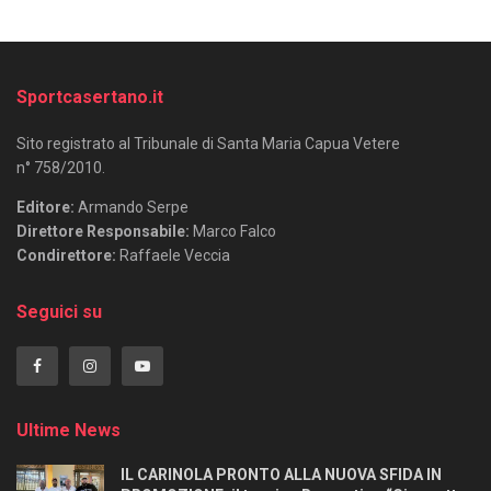
Sportcasertano.it
Sito registrato al Tribunale di Santa Maria Capua Vetere
n° 758/2010.
Editore:
Armando Serpe
Direttore Responsabile:
Marco Falco
Condirettore:
Raffaele Veccia
Seguici su
Ultime News
IL CARINOLA PRONTO ALLA NUOVA SFIDA IN