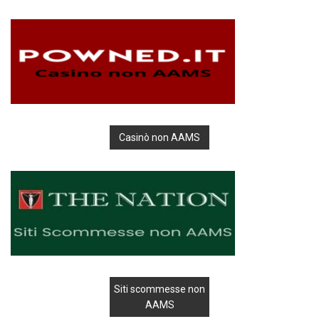
Casinò non AAMS
Siti scommesse non
AAMS