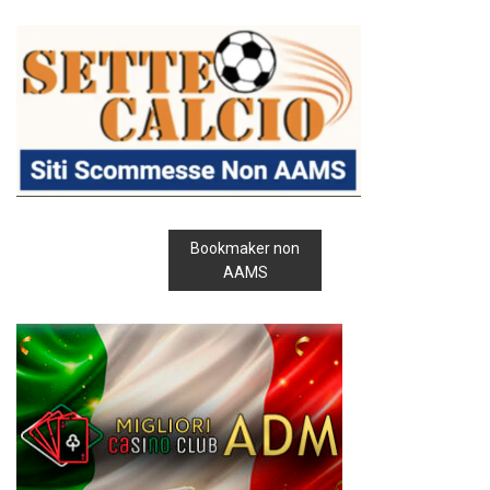
Bookmaker non
AAMS