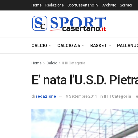
Home
Redazione
SportCasertanoTV
Archivio
Scrivici
CALCIO
CALCIO A 5
BASKET
PALLANU
Home
Calcio
II III Categoria
E’ nata l’U.S.D. Piet
di
redazione
9 Settembre 2011
in
II III Categoria
Te