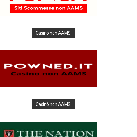
Casino non AAMS
Casinò non AAMS