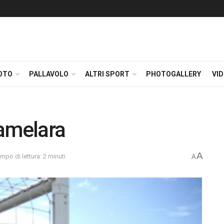
OTO
PALLAVOLO
ALTRI SPORT
PHOTOGALLERY
VI
ramelara
A
mpo di lettura: 2 minuti
A