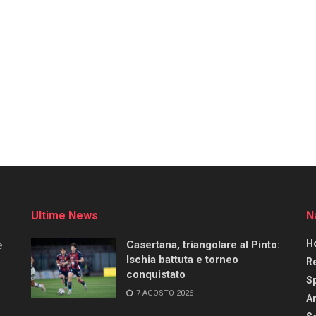
Ultime News
N
H
Casertana, triangolare al Pinto:
e
Ischia battuta e torneo
R
conquistato
S
7 AGOSTO 2026
Ar