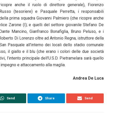
ricopre anche il ruolo di direttore generale), Fiorenzo
Russo (tesoriere) e Pasquale Perretta, i responsabili
della prima squadra Giovanni Palmiero (che ricopre anche
elice Zarone (I); e quelli del settore giovanile Stefano De
, Dante Mancino, Gianfranco Bonafiglia, Bruno Peluso, e i
 Roberto Di Lorenzo oltre ad Antonio Regna, istruttore della
 San Pasquale all’interno dei locali dello stadio comunale
sso, il giallo e il blu (che erano i colori delle due società
tivi, l’intento principale dell’U.S.D. Pietramelara sarà quello
tà, impegno e attaccamento alla maglia.
Andrea De Luca
Send
Share
Send