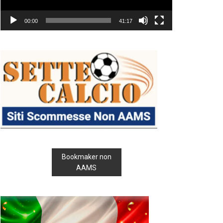
00:00
41:17
Bookmaker non
AAMS