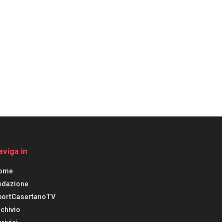
aviga in
ome
edazione
portCasertanoTV
chivio