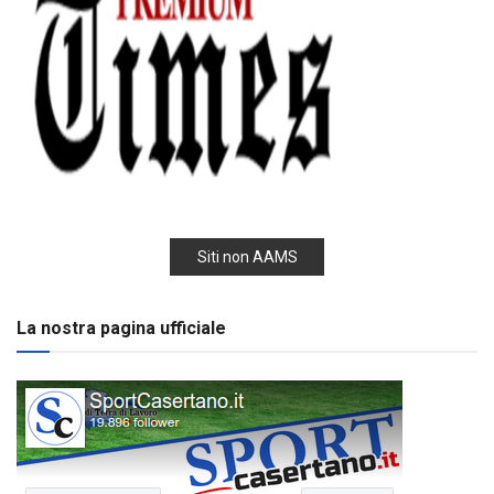
Siti non AAMS
La nostra pagina ufficiale