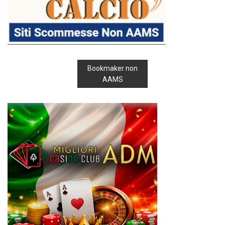
Bookmaker non
AAMS